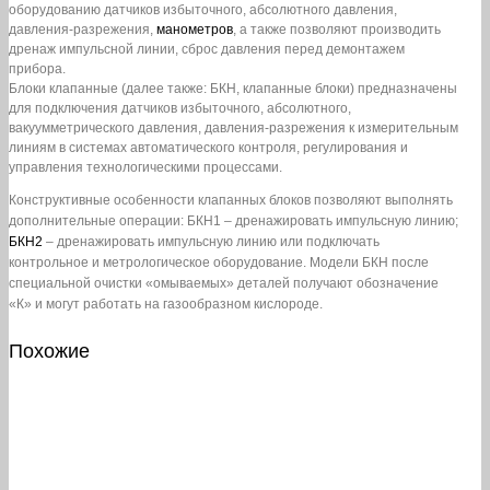
оборудованию датчиков избыточного, абсолютного давления,
давления-разрежения,
манометров
, а также позволяют производить
дренаж импульсной линии, сброс давления перед демонтажем
прибора.
Блоки клапанные (далее также: БКН, клапанные блоки) предназначены
для подключения датчиков избыточного, абсолютного,
вакуумметрического давления, давления-разрежения к измерительным
линиям в системах автоматического контроля, регулирования и
управления технологическими процессами.
Конструктивные особенности клапанных блоков позволяют выполнять
дополнительные операции: БКН1 – дренажировать импульсную линию;
БКН2
– дренажировать импульсную линию или подключать
контрольное и метрологическое оборудование. Модели БКН после
специальной очистки «омываемых» деталей получают обозначение
«К» и могут работать на газообразном кислороде.
Похожие