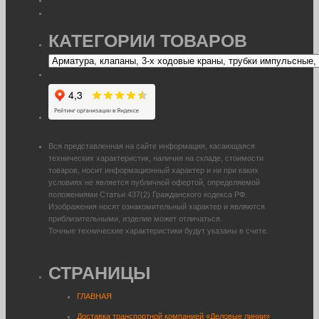
КАТЕГОРИИ ТОВАРОВ
Вся представленная на сайте информация, касающаяся
технических характеристик, наличия на складе, стоимости
товаров, носит информационный характер и ни при каких
условиях не является публичной офертой, определяемой
положениями Статьи 437(2) Гражданского кодекса РФ.
Изображения носят ознакомительный характер и являются
приблизительными, изделие может отличаться.
Точные технические характеристики будут указаны в счете.
СТРАНИЦЫ
ГЛАВНАЯ
Доставка транспортной компанией «Деловые линии»