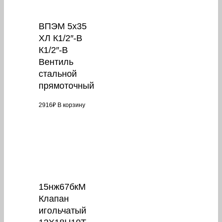
ВПЭМ 5х35
ХЛ К1/2″-В
К1/2″-B
Вентиль
стальной
прямоточный
2916
₽
В корзину
15нж67бкМ
Клапан
игольчатый