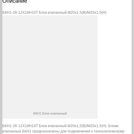
Описание
М20х1,5(В)/
М20х1,5(Н)
БКН1-26-12Х18Н10Т Блок клапанный М20х1,5(В)/М20х1,5(Н)
БКН1 Блок клапанный
БКН1-26-12Х18Н10Т Блок клапанный М20х1,5(В)/М20х1,5(Н). Блоки
клапанные БКН1 предназначены для подключения к технологическому