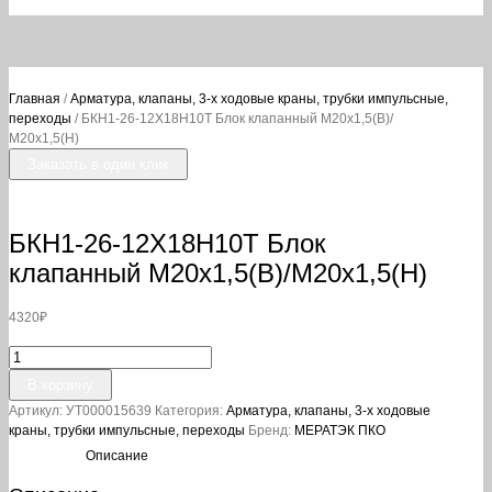
Главная
/
Арматура, клапаны, 3-х ходовые краны, трубки импульсные,
переходы
/ БКН1-26-12Х18Н10Т Блок клапанный М20х1,5(В)/
М20х1,5(Н)
Заказать в один клик
БКН1-26-12Х18Н10Т Блок
клапанный М20х1,5(В)/М20х1,5(Н)
4320
₽
Количество
товара
В корзину
БКН1-
Артикул:
УТ000015639
Категория:
Арматура, клапаны, 3-х ходовые
26-
краны, трубки импульсные, переходы
Бренд:
МЕРАТЭК ПКО
12Х18Н10Т
Блок
Описание
клапанный