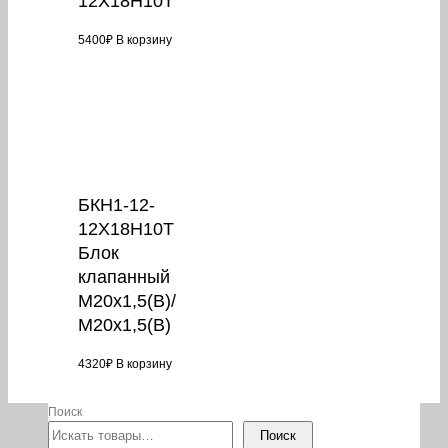
12Х18Н10Т
5400
₽
В корзину
БКН1-12-
12Х18Н10Т
Блок
клапанный
М20х1,5(В)/
М20х1,5(В)
4320
₽
В корзину
Поиск
Поиск