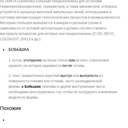
Ру 16МПА (160кг/см2) Бобышки предназначены для установки
термопреобразователей, термометров, а также манометров, отборных
устройств и запорных вентилей импульсных линий, используемых в
системах автоматизации технологических процессов в промышленности.
Материал бобышек выбирается в каждом отдельном случае в
зависимости от условий эксплуатации и должен соответствовать
материалу аппаратов, для которых они предназначены (Ст20, 09Г2С,
12Х18Н10Т, 20X13 и др.).
БОБЫ́ШКА
1.
истор.
утолщение
на конце плеча
лука
(в знач.
стрелковое
оружие
), на которое надевается
петля
тетивы
2.
техн.
сравнительно короткий
выступ
или
выпуклость
из
поверхности поковки или отливки, часто цилиндрической
формы
◆
Бобышки
, приливы и другие выступающие части
необходимо конструировать так, чтобы не затруднять извлечение
модели из формы.
Похожие