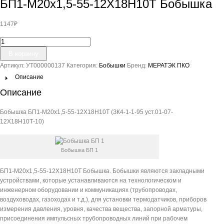
БП1-М20х1,5-55-12Х18Н10Т Бобышка
1147
₽
Количество
товара
В корзину
БП1-
Артикул:
УТ000000137
Категория:
Бобышки
Бренд:
МЕРАТЭК ПКО
М20х1,5-
55-
Описание
12Х18Н10Т
Описание
Бобышка
Бобышка БП1-М20х1,5-55-12Х18Н10Т (ЗК4-1-1-95 уст.01-07-
12Х18Н10Т-10)
Бобышка БП 1
БП1-М20х1,5-55-12Х18Н10Т Бобышка. Бобышки являются закладными
устройствами, которые устанавливаются на технологическом и
инженерном оборудовании и коммуникациях (трубопроводах,
воздуховодах, газоходах и т.д.), для установки термодатчиков, приборов
измерения давления, уровня, качества вещества, запорной арматуры,
присоединения импульсных трубопроводных линий при рабочем