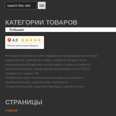
КАТЕГОРИИ ТОВАРОВ
Вся представленная на сайте информация, касающаяся технических
характеристик, наличия на складе, стоимости товаров, носит
информационный характер и ни при каких условиях не является
публичной офертой, определяемой положениями Статьи 437(2)
Гражданского кодекса РФ.
Изображения носят ознакомительный характер и являются
приблизительными, изделие может отличаться.
Точные технические характеристики будут указаны в счете.
СТРАНИЦЫ
ГЛАВНАЯ