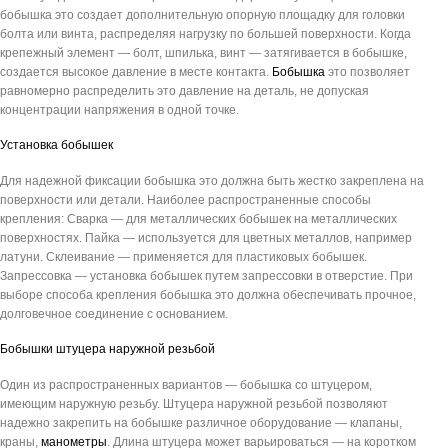
бобышка это создает дополнительную опорную площадку для головки
болта или винта, распределяя нагрузку по большей поверхности. Когда
крепежный элемент — болт, шпилька, винт — затягивается в бобышке,
создается высокое давление в месте контакта.
Бобышка
это позволяет
равномерно распределить это давление на деталь, не допуская
концентрации напряжения в одной точке.
Установка бобышек
Для надежной фиксации бобышка это должна быть жестко закреплена на
поверхности или детали. Наиболее распространенные способы
крепления: Сварка — для металлических бобышек на металлических
поверхностях. Пайка — используется для цветных металлов, например
латуни. Склеивание — применяется для пластиковых бобышек.
Запрессовка — установка бобышек путем запрессовки в отверстие. При
выборе способа крепления бобышка это должна обеспечивать прочное,
долговечное соединение с основанием.
Бобышки штуцера наружной резьбой
Один из распространенных вариантов — бобышка со штуцером,
имеющим наружную резьбу. Штуцера наружной резьбой позволяют
надежно закрепить на бобышке различное оборудование — клапаны,
краны,
манометры
. Длина штуцера может варьироваться — на коротком