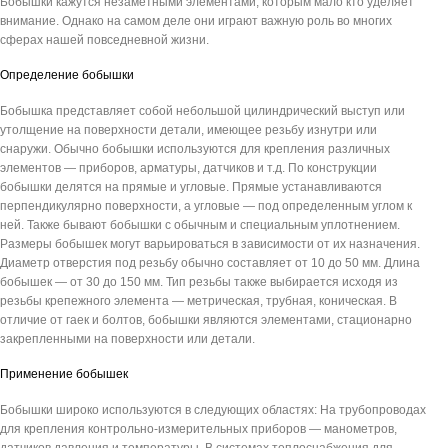
Бобышки кажутся незаметными элементами, которым мало кто уделяет
внимание. Однако на самом деле они играют важную роль во многих
сферах нашей повседневной жизни.
Определение бобышки
Бобышка представляет собой небольшой цилиндрический выступ или
утолщение на поверхности детали, имеющее резьбу изнутри или
снаружи. Обычно бобышки используются для крепления различных
элементов — приборов, арматуры, датчиков и т.д. По конструкции
бобышки делятся на прямые и угловые. Прямые устанавливаются
перпендикулярно поверхности, а угловые — под определенным углом к
ней. Также бывают бобышки с обычным и специальным уплотнением.
Размеры бобышек могут варьироваться в зависимости от их назначения.
Диаметр отверстия под резьбу обычно составляет от 10 до 50 мм. Длина
бобышек — от 30 до 150 мм. Тип резьбы также выбирается исходя из
резьбы крепежного элемента — метрическая, трубная, коническая. В
отличие от гаек и болтов, бобышки являются элементами, стационарно
закрепленными на поверхности или детали.
Применение бобышек
Бобышки широко используются в следующих областях: На трубопроводах
для крепления контрольно-измерительных приборов — манометров,