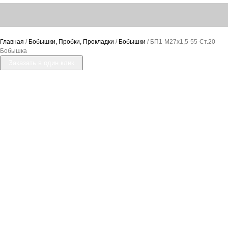
Главная
/
Бобышки, Пробки, Прокладки
/
Бобышки
/ БП1-М27х1,5-55-Ст.20
Бобышка
Заказать в один клик