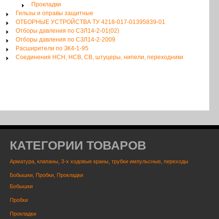
Прокладки
Гильзы и оправы защитные
ОТБОРНЫЕ УСТРОЙСТВА ТУ 4218-017-01395839-01
Отборы давления по СЗЛ14-2-01(02)
Отборы давления по СЗЛ14-2-2009
Расширители по ЗК4-1-95
Соединения НСН, НСВ, СВ, штуцеры, нипели, переходники
КАТЕГОРИИ ТОВАРОВ
Арматура, клапаны, 3-х ходовые краны, трубки импульсные, переходы
Бобышки, Пробки, Прокладки
Бобышки
Пробки
Прокладки