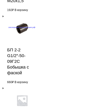
М20х1,5
192
₽
В корзину
БП 2-2
G1/2″-50-
09Г2С
Бобышка с
фаской
660
₽
В корзину