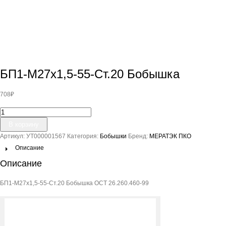
БП1-М27х1,5-55-Ст.20 Бобышка
708
₽
Количество
товара
В корзину
БП1-
Артикул:
УТ000001567
Категория:
Бобышки
Бренд:
МЕРАТЭК ПКО
М27х1,5-
55-
Описание
Ст.20
Описание
Бобышка
БП1-М27х1,5-55-Ст.20 Бобышка ОСТ 26.260.460-99