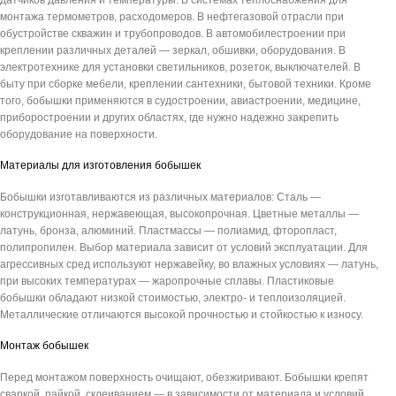
датчиков давления и температуры. В системах теплоснабжения для
монтажа термометров, расходомеров. В нефтегазовой отрасли при
обустройстве скважин и трубопроводов. В автомобилестроении при
креплении различных деталей — зеркал, обшивки, оборудования. В
электротехнике для установки светильников, розеток, выключателей. В
быту при сборке мебели, креплении сантехники, бытовой техники. Кроме
того, бобышки применяются в судостроении, авиастроении, медицине,
приборостроении и других областях, где нужно надежно закрепить
оборудование на поверхности.
Материалы для изготовления бобышек
Бобышки изготавливаются из различных материалов: Сталь —
конструкционная, нержавеющая, высокопрочная. Цветные металлы —
латунь, бронза, алюминий. Пластмассы — полиамид, фторопласт,
полипропилен. Выбор материала зависит от условий эксплуатации. Для
агрессивных сред используют нержавейку, во влажных условиях — латунь,
при высоких температурах — жаропрочные сплавы. Пластиковые
бобышки обладают низкой стоимостью, электро- и теплоизоляцией.
Металлические отличаются высокой прочностью и стойкостью к износу.
Монтаж бобышек
Перед монтажом поверхность очищают, обезжиривают. Бобышки крепят
сваркой, пайкой, склеиванием — в зависимости от материала и условий