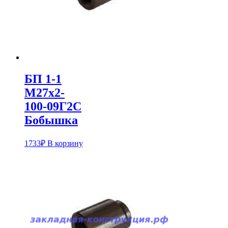
БП 1-1
М27х2-
100-09Г2С
Бобышка
1733
₽
В корзину