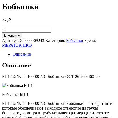
Бобышка
778
₽
Количество
товара
В корзину
БП1-
Артикул:
УТ000009243
Категория:
Бобышки
Бренд:
1/2"NPT-
МЕРАТЭК ПКО
100-
09Г2С
Описание
Бобышка
Описание
БП1-1/2″NPT-100-09Г2С Бобышка ОСТ 26.260.460-99
Бобышка БП 1
БП1-1/2″NPT-100-09Г2С Бобышка. Бобышки — это фитинги,
которые обеспечивают выходное отверстие из трубы
большего диаметра в трубу меньшего размера (или того же
размера). Основная труба, к которой приварено соединение