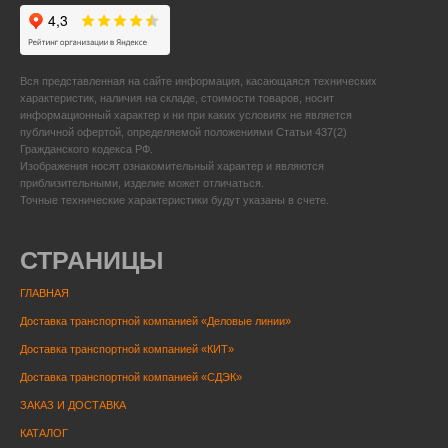
Вся представленная на сайте информация, касающаяся технических
характеристик, наличия на складе, стоимости товаров, носит
информационный характер и ни при каких условиях не является
публичной офертой, определяемой положениями Статьи 437(2)
Гражданского кодекса РФ.
Изображения носят ознакомительный характер и являются
приблизительными, изделие может отличаться.
Точные технические характеристики будут указаны в счете.
СТРАНИЦЫ
ГЛАВНАЯ
Доставка транспортной компанией «Деловые линии»
Доставка транспортной компанией «КИТ»
Доставка транспортной компанией «СДЭК»
ЗАКАЗ И ДОСТАВКА
КАТАЛОГ