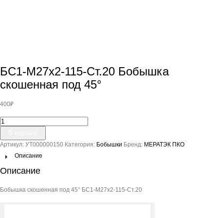
БС1-М27х2-115-Ст.20 Бобышка
скошенная под 45°
400
₽
Количество
товара
В корзину
БС1-
Артикул:
УТ000000150
Категория:
Бобышки
Бренд:
МЕРАТЭК ПКО
М27х2-
115-
Описание
Ст.20
Описание
Бобышка
скошенная
Бобышка скошенная под 45° БС1-М27х2-115-Ст.20
под
45°