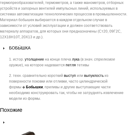
термопреобразователей, термометров, а также манометров, отборных
устройств и запорных вентилей импульсных линий, используемых в
системах автоматизации технологических процессов в промышленности.
Материал бобышек выбирается в каждом отдельном случае в
зависимости от условий эксплуатации и должен соответствовать
материалу аппаратов, для которых они предназначены (Ст20, 09Г2С,
12Х18Н10Т, 20X13 и др.).
БОБЫ́ШКА
1.
истор.
утолщение
на конце плеча
лука
(в знач.
стрелковое
оружие
), на которое надевается
петля
тетивы
2.
техн.
сравнительно короткий
выступ
или
выпуклость
из
поверхности поковки или отливки, часто цилиндрической
формы
◆
Бобышки
, приливы и другие выступающие части
необходимо конструировать так, чтобы не затруднять извлечение
модели из формы.
Похожие