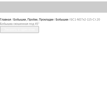
Главная
/
Бобышки, Пробки, Прокладки
/
Бобышки
/ БС1-М27х2-115-Ст.20
Бобышка скошенная под 45°
Заказать в один клик