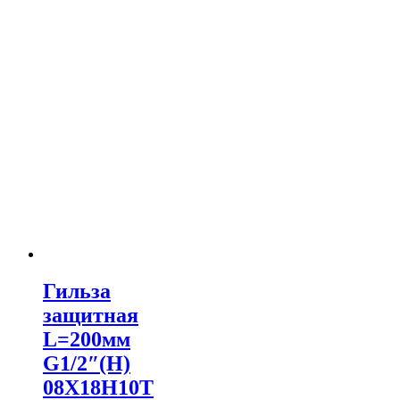
Гильза
защитная
L=200мм
G1/2″(Н)
08Х18Н10Т