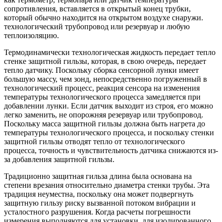
сопротивления, вставляется в открытый конец трубки,
который обычно находится на открытом воздухе снаружи.
технологический трубопровод или резервуар и любую
теплоизоляцию.
Термодинамически технологическая жидкость передает тепло
стенке защитной гильзы, которая, в свою очередь, передает
тепло датчику. Поскольку сборка сенсорной лунки имеет
большую массу, чем зонд, непосредственно погруженный в
технологический процесс, реакция сенсора на изменения
температуры технологического процесса замедляется при
добавлении лунки. Если датчик выходит из строя, его можно
легко заменить, не опорожняя резервуар или трубопровод.
Поскольку масса защитной гильзы должна быть нагрета до
температуры технологического процесса, и поскольку стенки
защитной гильзы отводят тепло от технологического
процесса, точность и чувствительность датчика снижаются из-
за добавления защитной гильзы.
Традиционно защитная гильза длина была основана на
степени врезания относительно диаметра стенки трубы. Эта
традиция неуместна, поскольку она может подвергнуть
защитную гильзу риску вызванной потоком вибрации и
усталостного разрушения. Когда расчеты погрешности
измерения выполняются для установки, для изолированного