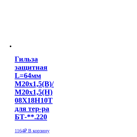
Гильза
защитная
L=64мм
М20х1,5(В)/
М20х1,5(Н)
08Х18Н10Т
для тер-ра
БТ-**.220
1164
₽
В корзину