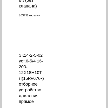
МУ(без
клапана)
863
₽
В корзину
ЗК14-2-5-02
уст.6-5/4 16-
200-
12Х18Н10Т-
Л(15нж67бк)
отборное
устройство
давления
прямое