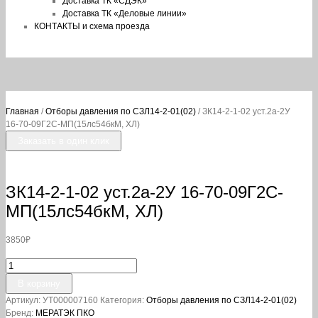
Доставка ТК «СДЭК»
Доставка ТК «Деловые линии»
КОНТАКТЫ и схема проезда
Главная
/
Отборы давления по СЗЛ14-2-01(02)
/ ЗК14-2-1-02 уст.2а-2У
16-70-09Г2С-МП(15лс54бкМ, ХЛ)
Заказать в один клик
ЗК14-2-1-02 уст.2а-2У 16-70-09Г2С-
МП(15лс54бкМ, ХЛ)
3850
₽
Количество
товара
В корзину
ЗК14-
Артикул:
УТ000007160
Категория:
Отборы давления по СЗЛ14-2-01(02)
2-
Бренд:
МЕРАТЭК ПКО
1-