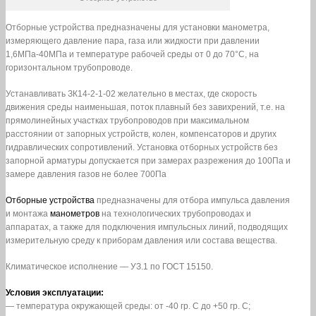
Отборные устройства предназначены для установки манометра,
измеряющего давление пара, газа или жидкости при давлении
1,6МПа-40МПа и температуре рабочей среды от 0 до 70°С, на
горизонтальном трубопроводе.
Устанавливать ЗК14-2-1-02 желательно в местах, где скорость
движения среды наименьшая, поток плавный без завихрений, т.е. на
прямолинейных участках трубопроводов при максимальном
расстоянии от запорных устройств, колен, компенсаторов и других
гидравлических сопротивлений. Установка отборных устройств без
запорной арматуры допускается при замерах разрежения до 100Па и
замере давления газов не более 700Па
Отборные устройства
предназначены для отбора импульса давления
и монтажа
манометров
на технологических трубопроводах и
аппаратах, а также для подключения импульсных линий, подводящих
измерительную среду к приборам давления или состава вещества.
Климатическое исполнение — УЗ.1 по ГОСТ 15150.
Условия эксплуатации:
— температура окружающей среды: от -40 гр. С до +50 гр. С;