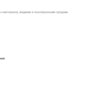
 к материалу, жидкими и газообразными средами.
ния
.