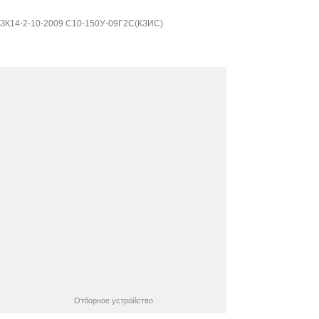
150У-09Г2С(КЗИС)
ЗК14-2-10-2009 С10-150У-09Г2С(КЗИС)
Отборное устройство