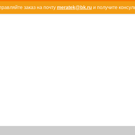
равляйте заказ на почту
meratek@bk.ru
и получите консул