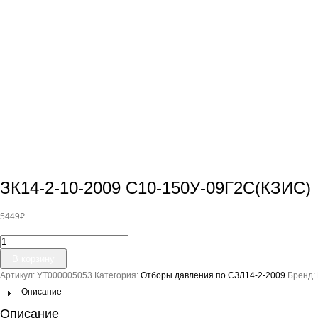
ЗК14-2-10-2009 С10-150У-09Г2С(КЗИС)
5449
₽
Количество
товара
В корзину
ЗК14-
Артикул:
УТ000005053
Категория:
Отборы давления по СЗЛ14-2-2009
Бренд:
2-
10-
Описание
2009
Описание
С10-