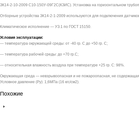
ЗК14-2-10-2009 С10-150У-09Г2С(КЗИС). Установка на горизонтальном трубоп
Отборные устройства ЗК14-2-1-2009 используются для подключения датчико
Климатическое исполнение — УЗ.1 по ГОСТ 15150.
Условия эксплуатации:
— температура окружающей среды: от -40 гр. С до +50 гр. С;
— температура рабочей среды: до +70 гр.С;
— относительная влажность воздуха при температуре +25 гр. С: 98%.
Окружающая среда — невзрывоопасная и не пожароопасная, не содержащая
Условное давление (Pу): 1,6МПа (16 кгс/см2).
Похожие