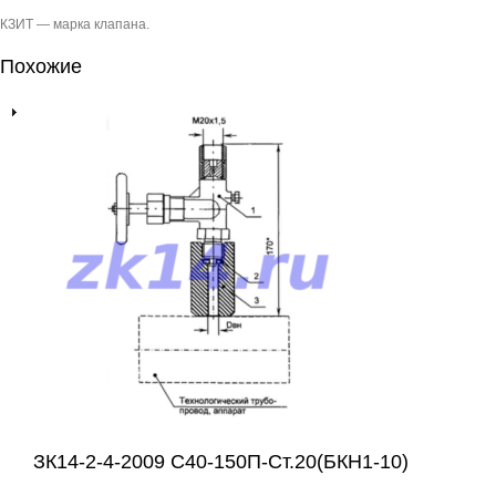
КЗИТ — марка клапана.
Похожие
ЗК14-2-4-2009 С40-150П-Ст.20(БКН1-10)