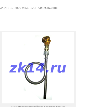
120П-09Г2С(КЗИТс)
ЗК14-2-13-2009 МК32-120П-09Г2С(КЗИТс)
ЗК14 отборное устройство давления прямое