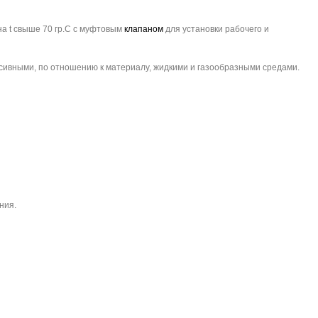
а t свыше 70 гр.С с муфтовым
клапаном
для установки рабочего и
сивными, по отношению к материалу, жидкими и газообразными средами.
ния.