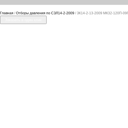
Главная
/
Отборы давления по СЗЛ14-2-2009
/ ЗК14-2-13-2009 МК32-120П-09
Заказать в один клик