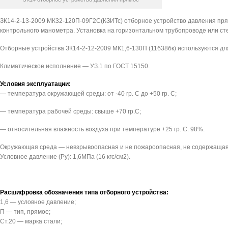
ЗК14-2-13-2009 МК32-120П-09Г2С(КЗИТс) отборное устройство давления прям
контрольного манометра. Установка на горизонтальном трубопроводе или ст
Отборные устройства ЗК14-2-12-2009 МК1,6-130П (11б38бк) используются дл
Климатическое исполнение — УЗ.1 по ГОСТ 15150.
Условия эксплуатации:
— температура окружающей среды: от -40 гр. С до +50 гр. С;
— температура рабочей среды: свыше +70 гр.С;
— относительная влажность воздуха при температуре +25 гр. С: 98%.
Окружающая среда — невзрывоопасная и не пожароопасная, не содержащая 
Условное давление (Pу): 1,6МПа (16 кгс/см2).
Расшифровка обозначения типа отборного устройства:
1,6 — условное давление;
П — тип, прямое;
Ст.20 — марка стали;