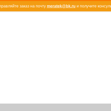
равляйте заказ на почту
meratek@bk.ru
и получите консул