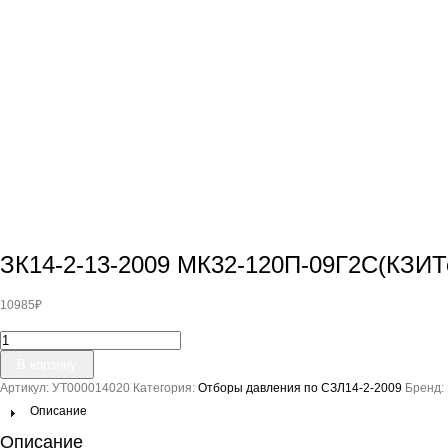
ЗК14-2-13-2009 МК32-120П-09Г2С(КЗИТ
10985
₽
Количество
товара
В корзину
ЗК14-
Артикул:
УТ000014020
Категория:
Отборы давления по СЗЛ14-2-2009
Бренд:
2-
13-
Описание
2009
Описание
МК32-