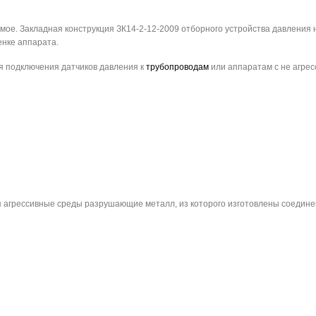
ое. Закладная конструкция ЗК14-2-12-2009 отборного устройства давления н
енке аппарата.
я подключения датчиков давления к
трубопроводам
или аппаратам с не агрес
агрессивные среды разрушающие металл, из которого изготовлены соедине