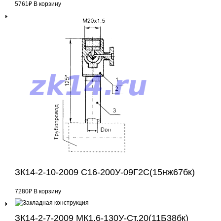
5761
₽
В корзину
ЗК14-2-10-2009 С16-200У-09Г2С(15нж67бк)
7280
₽
В корзину
ЗК14-2-7-2009 МК1,6-130У-Ст.20(11Б38бк)