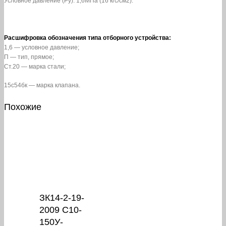
Условное давление (Pу): 1,6МПа (16 кгс/см2).
Расшифровка обозначения типа отборного устройства:
1,6 — условное давление;
П — тип, прямое;
Ст.20 — марка стали;
15с54бк — марка клапана.
Похожие
ЗК14-2-19-
2009 С10-
150У-