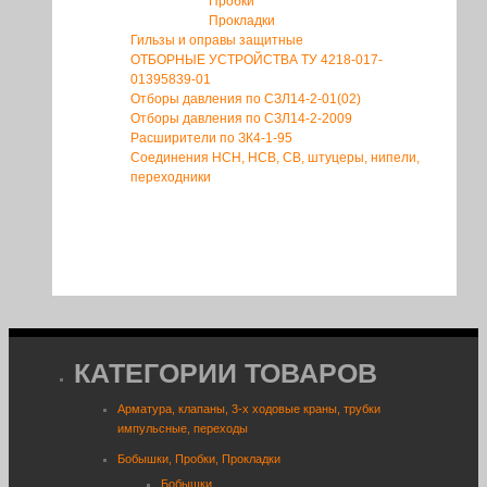
Пробки
Прокладки
Гильзы и оправы защитные
ОТБОРНЫЕ УСТРОЙСТВА ТУ 4218-017-
01395839-01
Отборы давления по СЗЛ14-2-01(02)
Отборы давления по СЗЛ14-2-2009
Расширители по ЗК4-1-95
Соединения НСН, НСВ, СВ, штуцеры, нипели,
переходники
КАТЕГОРИИ ТОВАРОВ
Арматура, клапаны, 3-х ходовые краны, трубки
импульсные, переходы
Бобышки, Пробки, Прокладки
Бобышки