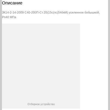
Описание
200П-
Ст.20(15с(лс)54бкМ)
усиленное
ЗК14-2-14-2009 С40-200П-Ст.20(15с(лс)54бкМ) усиленное бобышкой,
бобышкой,
Pn40 МПа
Pn40
МПа
Отборное устройство