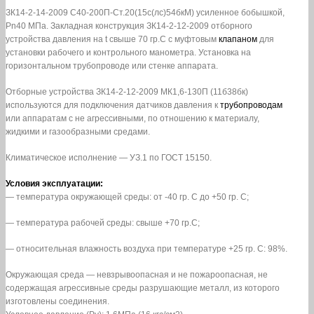
ЗК14-2-14-2009 С40-200П-Ст.20(15с(лс)54бкМ) усиленное бобышкой,
Pn40 МПа. Закладная конструкция ЗК14-2-12-2009 отборного
устройства давления на t свыше 70 гр.С с муфтовым
клапаном
для
установки рабочего и контрольного манометра. Установка на
горизонтальном трубопроводе или стенке аппарата.
Отборные устройства ЗК14-2-12-2009 МК1,6-130П (11б38бк)
используются для подключения датчиков давления к
трубопроводам
или аппаратам с не агрессивными, по отношению к материалу,
жидкими и газообразными средами.
Климатическое исполнение — УЗ.1 по ГОСТ 15150.
Условия эксплуатации:
— температура окружающей среды: от -40 гр. С до +50 гр. С;
— температура рабочей среды: свыше +70 гр.С;
— относительная влажность воздуха при температуре +25 гр. С: 98%.
Окружающая среда — невзрывоопасная и не пожароопасная, не
содержащая агрессивные среды разрушающие металл, из которого
изготовлены соединения.