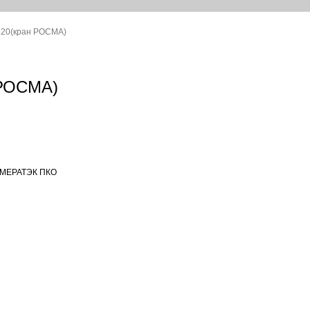
т.20(кран РОСМА)
 РОСМА)
МЕРАТЭК ПКО