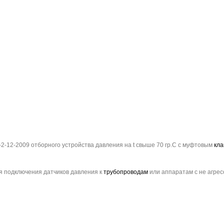
2-12-2009 отборного устройства давления на t свыше 70 гр.С с муфтовым
кл
я подключения датчиков давления к
трубопроводам
или аппаратам с не агрес