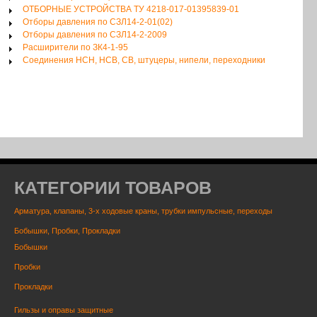
ОТБОРНЫЕ УСТРОЙСТВА ТУ 4218-017-01395839-01
Отборы давления по СЗЛ14-2-01(02)
Отборы давления по СЗЛ14-2-2009
Расширители по ЗК4-1-95
Соединения НСН, НСВ, СВ, штуцеры, нипели, переходники
КАТЕГОРИИ ТОВАРОВ
Арматура, клапаны, 3-х ходовые краны, трубки импульсные, переходы
Бобышки, Пробки, Прокладки
Бобышки
Пробки
Прокладки
Гильзы и оправы защитные