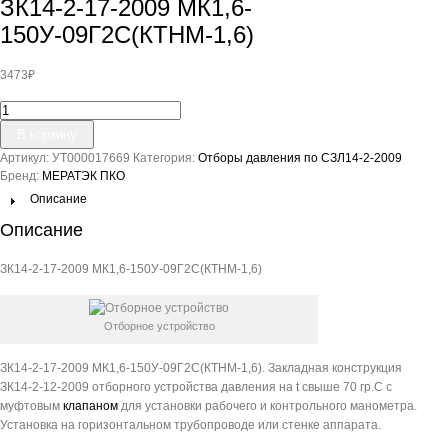
ЗК14-2-17-2009 МК1,6-
150У-09Г2С(КТНМ-1,6)
3473
₽
Количество
товара
В корзину
ЗК14-
Артикул:
УТ000017669
Категория:
Отборы давления по СЗЛ14-2-2009
2-
Бренд:
МЕРАТЭК ПКО
17-
2009
Описание
МК1,6-
Описание
150У-09Г2С(КТНМ-1,6)
ЗК14-2-17-2009 МК1,6-150У-09Г2С(КТНМ-1,6)
Отборное устройство
ЗК14-2-17-2009 МК1,6-150У-09Г2С(КТНМ-1,6). Закладная конструкция
ЗК14-2-12-2009 отборного устройства давления на t свыше 70 гр.С с
муфтовым
клапаном
для установки рабочего и контрольного манометра.
Установка на горизонтальном трубопроводе или стенке аппарата.