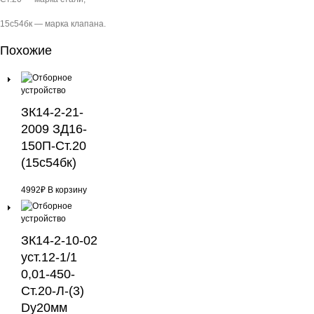
15с54бк — марка клапана.
Похожие
ЗК14-2-21-
2009 ЗД16-
150П-Ст.20
(15с54бк)
4992
₽
В корзину
ЗК14-2-10-02
уст.12-1/1
0,01-450-
Ст.20-Л-(3)
Dу20мм