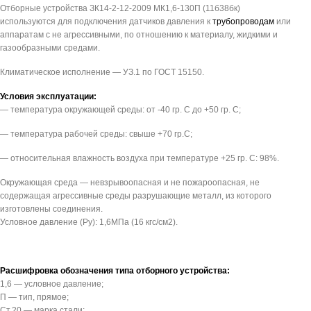
Отборные устройства ЗК14-2-12-2009 МК1,6-130П (11б38бк)
используются для подключения датчиков давления к
трубопроводам
или
аппаратам с не агрессивными, по отношению к материалу, жидкими и
газообразными средами.
Климатическое исполнение — УЗ.1 по ГОСТ 15150.
Условия эксплуатации:
— температура окружающей среды: от -40 гр. С до +50 гр. С;
— температура рабочей среды: свыше +70 гр.С;
— относительная влажность воздуха при температуре +25 гр. С: 98%.
Окружающая среда — невзрывоопасная и не пожароопасная, не
содержащая агрессивные среды разрушающие металл, из которого
изготовлены соединения.
Условное давление (Pу): 1,6МПа (16 кгс/см2).
Расшифровка обозначения типа отборного устройства:
1,6 — условное давление;
П — тип, прямое;
Ст.20 — марка стали;