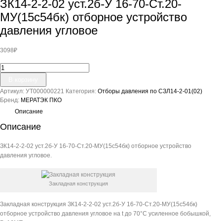
ЗК14-2-2-02 уст.2б-У 16-70-Ст.20-
МУ(15с54бк) отборное устройство
давления угловое
3098
₽
Количество
товара
В корзину
ЗК14-
Артикул:
УТ000000221
Категория:
Отборы давления по СЗЛ14-2-01(02)
2-
Бренд:
МЕРАТЭК ПКО
2-
02
Описание
уст.2б-
Описание
У
16-
ЗК14-2-2-02 уст.2б-У 16-70-Ст.20-МУ(15с54бк) отборное устройство
70-
давления угловое.
Ст.20-
МУ(15с54бк)
отборное
устройство
Закладная конструкция
давления
угловое
Закладная конструкция ЗК14-2-2-02 уст.2б-У 16-70-Ст.20-МУ(15с54бк)
отборное устройство давления угловое на t до 70°С усиленное бобышкой,