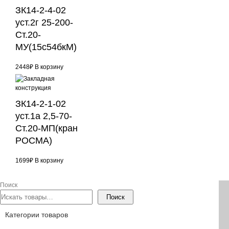
ЗК14-2-4-02
уст.2г 25-200-
Ст.20-
МУ(15с54бкМ)
2448
₽
В корзину
ЗК14-2-1-02
уст.1а 2,5-70-
Ст.20-МП(кран
РОСМА)
1699
₽
В корзину
Поиск
Поиск
Категории товаров