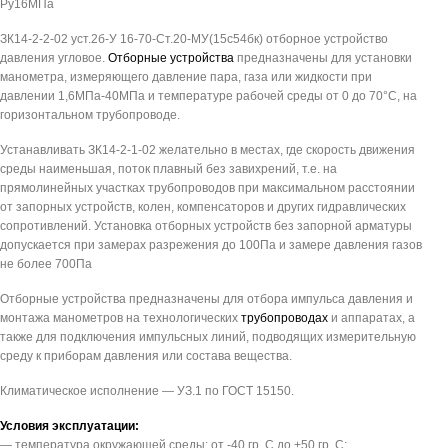
Pу16МПа
ЗК14-2-2-02 уст.2б-У 16-70-Ст.20-МУ(15с54бк) отборное устройство
давления угловое.
Отборные устройства
предназначены для установки
манометра, измеряющего давление пара, газа или жидкости при
давлении 1,6МПа-40МПа и температуре рабочей среды от 0 до 70°С, на
горизонтальном трубопроводе.
Устанавливать ЗК14-2-1-02 желательно в местах, где скорость движения
среды наименьшая, поток плавный без завихрений, т.е. на
прямолинейных участках трубопроводов при максимальном расстоянии
от запорных устройств, колен, компенсаторов и других гидравлических
сопротивлений. Установка отборных устройств без запорной арматуры
допускается при замерах разрежения до 100Па и замере давления газов
не более 700Па
Отборные устройства предназначены для отбора импульса давления и
монтажа манометров на технологических
трубопроводах
и аппаратах, а
также для подключения импульсных линий, подводящих измерительную
среду к приборам давления или состава вещества.
Климатическое исполнение — УЗ.1 по ГОСТ 15150.
Условия эксплуатации:
— температура окружающей среды: от -40 гр. С до +50 гр. С;