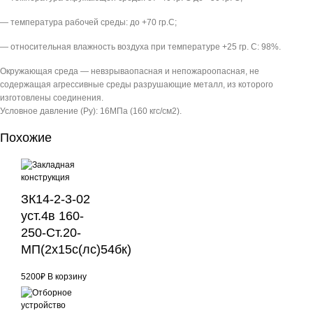
— температура рабочей среды: до +70 гр.С;
— относительная влажность воздуха при температуре +25 гр. С: 98%.
Окружающая среда — невзрываопасная и непожароопасная, не
содержащая агрессивные среды разрушающие металл, из которого
изготовлены соединения.
Условное давление (Pу): 16МПа (160 кгс/см2).
Похожие
ЗК14-2-3-02
уст.4в 160-
250-Ст.20-
МП(2х15с(лс)54бк)
5200
₽
В корзину