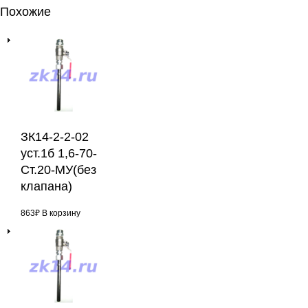
Похожие
ЗК14-2-2-02
уст.1б 1,6-70-
Ст.20-МУ(без
клапана)
863
₽
В корзину