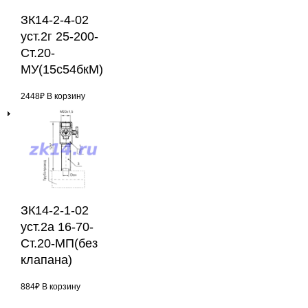
ЗК14-2-4-02
уст.2г 25-200-
Ст.20-
МУ(15с54бкМ)
2448
₽
В корзину
ЗК14-2-1-02
уст.2а 16-70-
Ст.20-МП(без
клапана)
884
₽
В корзину