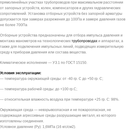
прямолинейных участках трубопроводов при максимальном расстоянии
от запорных устройств, колен, компенсаторов и других гидравлических
сопротивлений. Установка отборных устройств без запорной арматуры
допускается при замерах разрежения до 100Па и замере давления газов
не более 700Па
Отборные устройства предназначены для отбора импульса давления и
монтажа манометров на технологических
трубопроводах
и аппаратах, а
также для подключения импульсных линий, подводящих измерительную
среду к приборам давления или состава вещества.
Климатическое исполнение — УЗ.1 по ГОСТ 15150.
Условия эксплуатации:
— температура окружающей среды: от -40 гр. С до +50 гр. С;
— температура рабочей среды: до +100 гр.С;
— относительная влажность воздуха при температуре +25 гр. С: 98%.
Окружающая среда — невзрывоопасная и не пожароопасная, не
содержащая агрессивные среды разрушающие металл, из которого
изготовлены соединения.
Условное давление (Pу): 1,6МПа (16 кгс/см2).