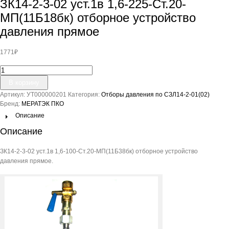
ЗК14-2-3-02 уст.1в 1,6-225-Ст.20-
МП(11Б18бк) отборное устройство
давления прямое
1771
₽
Количество
товара
В корзину
ЗК14-
Артикул:
УТ000000201
Категория:
Отборы давления по СЗЛ14-2-01(02)
2-
Бренд:
МЕРАТЭК ПКО
3-
02
Описание
уст.1в
Описание
1,6-
225-
ЗК14-2-3-02 уст.1в 1,6-100-Ст.20-МП(11Б38бк) отборное устройство
Ст.20-
давления прямое.
МП(11Б18бк)
отборное
устройство
давления
прямое