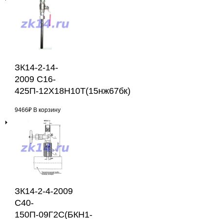
ЗК14-2-14-
2009 С16-
425П-12Х18Н10Т(15нж67бк)
9466
₽
В корзину
ЗК14-2-4-2009
С40-
150П-09Г2С(БКН1-