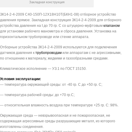
Закладная конструкция
ЗК14-2-4-2009 С40-150П-12Х18Н10Т(БКН1-08) отборное устройство
давления прямое. Закладная конструкция ЗК14-2-4-2009 для отборного
устройства давления на t до 70 гр. С со штуцерно-муфтовым
клапаном
для установки рабочего манометра и сброса давления. Установка на
горизонтальном трубопроводе или стенке аппарата.
Отборные устройства ЗК14-2-4-2009 используются для подключения
датчиков давления к
трубопроводам
или аппаратам с не агрессивными,
по отношению к материалу, жидкими и газообразными средами.
Климатическое исполнение — УЗ.1 по ГОСТ 15150.
Условия эксплуатации:
— температура окружающей среды: от -40 гр. С до +50 гр. С;
— температура рабочей среды: до +70 гр.С;
— относительная влажность воздуха при температуре +25 гр. С: 98%.
Окружающая среда — невзрывоопасная и не пожароопасная, не
содержащая агрессивные среды разрушающие металл, из которого
изготовлены соединения.