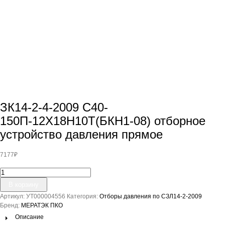
ЗК14-2-4-2009 С40-
150П-12Х18Н10Т(БКН1-08) отборное
устройство давления прямое
7177
₽
Количество
товара
В корзину
ЗК14-
Артикул:
УТ000004556
Категория:
Отборы давления по СЗЛ14-2-2009
2-
Бренд:
МЕРАТЭК ПКО
4-
2009
Описание