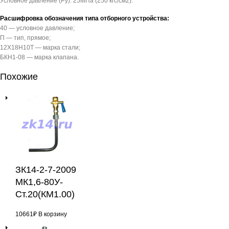
Условное давление (Pу): 25МПа (250 кгс/см2).
Расшифровка обозначения типа отборного устройства:
40 — условное давление;
П — тип, прямое;
12Х18Н10Т — марка стали;
БКН1-08 — марка клапана.
Похожие
ЗК14-2-7-2009
МК1,6-80У-
Ст.20(КМ1.00)
10661
₽
В корзину