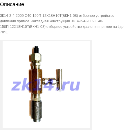
С40-
Описание
150П-12Х18Н10Т(БКН1-
08)
ЗК14-2-4-2009 С40-150П-12Х18Н10Т(БКН1-08) отборное устройство
отборное
давления прямое. Закладная конструкция ЗК14-2-4-2009 С40-
устройство
давления
150П-12Х18Н10Т(БКН1-08) отборное устройство давления прямое на t до
прямое
70°С