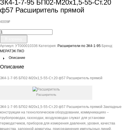
ЗК4-1-7-95 БП02-М20х1,5-55-Ст.20
ф57 Расширитель прямой
4009
₽
Количество
товара
В корзину
ЗК4-
Артикул:
УТ000010336
Категория:
Расширители по ЗК4-1-95
Бренд:
1-
МЕРАТЭК ПКО
7-
95
Описание
БП02-
Описание
М20х1,5-
55-
ЗК4-1-7-95 БП02-М20х1,5-55-Ст.20 ф57 Расширитель прямой
Ст.20
ф57
Расширитель
прямой
Расширитель
ЗК4-1-7-95 БП02-М20х1,5-55-Ст.20 ф57 Расширитель прямой Закладные
конструкции на технологическом оборудовании, коммуникациях –
трубопроводах, газоходах, воздуховодах служат для установки
термодатчиков, приборов для измерения давления, уровня, качества
вещества, запорной арматуры, присоединения импульсных линий.