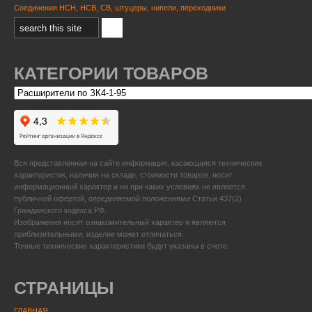
Соединения НСН, НСВ, СВ, штуцеры, нипели, переходники
КАТЕГОРИИ ТОВАРОВ
Вся представленная на сайте информация, касающаяся технических
характеристик, наличия на складе, стоимости товаров, носит
информационный характер и ни при каких условиях не является
публичной офертой, определяемой положениями Статьи 437(2)
Гражданского кодекса РФ.
Изображения носят ознакомительный характер и являются
приблизительными, изделие может отличаться.
Точные технические характеристики будут указаны в счете.
СТРАНИЦЫ
ГЛАВНАЯ