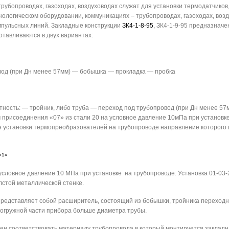
рубопроводах, газоходах, воздуховодах служат для установки термодатчиков
ологическом оборудовании, коммуникациях – трубопроводах, газоходах, возд
мпульсных линий. Закладные конструкции
ЗК4-1-8-95
, ЗК4-1-9-95 предназнач
тавливаются в двух вариантах:
од (при Дн менее 57мм) — бобышка — прокладка — пробка
ктность: — тройник, либо труба — переход под трубопровод (при Дн менее 
присоединения «07» из стали 20 на условное давление 10мПа при установк
ля установки термопреобразователей на трубопроводе направление которого 
«1»
словное давление 10 МПа при установке на трубопроводе: Установка 01-03-2
стой металлической стенке.
 представляет собой расширитель, состоящий из бобышки, тройника переходног
 погружной части прибора больше диаметра трубы.
ен соответствовать материалу трубопровода в который монтируется закладн