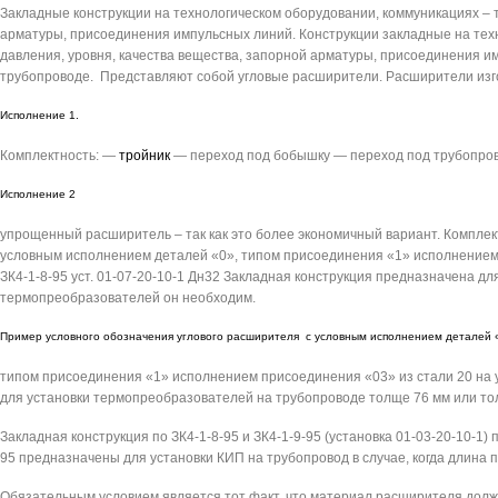
Закладные конструкции на технологическом оборудовании, коммуникациях – т
арматуры, присоединения импульсных линий. Конструкции закладные на техн
давления, уровня, качества вещества, запорной арматуры, присоединения и
трубопроводе. Представляют собой угловые расширители. Расширители изго
Исполнение 1.
Комплектность: —
тройник
— переход под бобышку — переход под трубопров
Исполнение 2
упрощенный расширитель – так как это более экономичный вариант. Компле
условным исполнением деталей «0», типом присоединения «1» исполнением 
ЗК4-1-8-95 уст. 01-07-20-10-1 Дн32 Закладная конструкция предназначена д
термопреобразователей он необходим.
Пример условного обозначения углового расширителя с условным исполнением деталей 
типом присоединения «1» исполнением присоединения «03» из стали 20 на у
для установки термопреобразователей на трубопроводе толще 76 мм или тол
Закладная конструкция по ЗК4-1-8-95 и ЗК4-1-9-95 (установка 01-03-20-10-1)
95 предназначены для установки КИП на трубопровод в случае, когда длина
Обязательным условием является тот факт, что материал расширителя долж