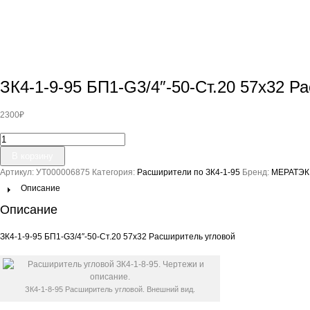
ЗК4-1-9-95 БП1-G3/4″-50-Ст.20 57х32 Р
2300
₽
Количество
товара
В корзину
ЗК4-
Артикул:
УТ000006875
Категория:
Расширители по ЗК4-1-95
Бренд:
МЕРАТЭК
1-
9-
Описание
95
Описание
БП1-
G3/4"-50-
ЗК4-1-9-95 БП1-G3/4″-50-Ст.20 57х32 Расширитель угловой
Ст.20
57х32
Расширитель
угловой
ЗК4-1-8-95 Расширитель угловой. Внешний вид.