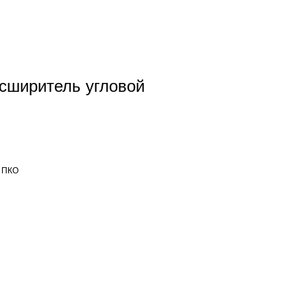
асширитель угловой
 ПКО