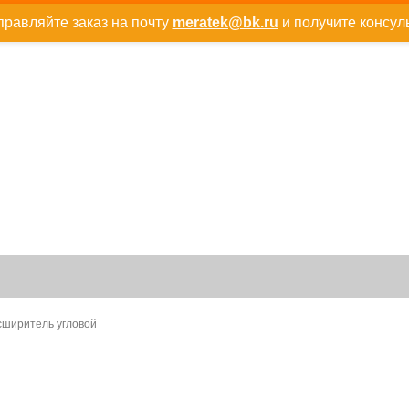
равляйте заказ на почту
meratek@bk.ru
и получите консул
асширитель угловой