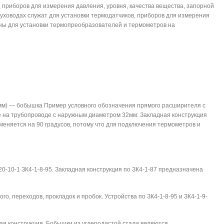
, приборов для измерения давления, уровня, качества вещества, запорной
уховодах служат для установки термодатчиков, приборов для измерения
ены для установки термопреобразователей и термометров на
57мм) — бобышка Пример условного обозначения прямого расширителя с
е на трубопроводе с наружным диаметром 32мм: Закладная конструкция
меняется на 90 градусов, потому что для подключения термометров и
0-10-1 ЗК4-1-8-95. Закладная конструкция по ЗК4-1-87 предназначена
о, переходов, прокладок и пробок. Устройства по ЗК4-1-8-95 и ЗК4-1-9-
ая конструкция. Бобышки из углеродистой стали являются