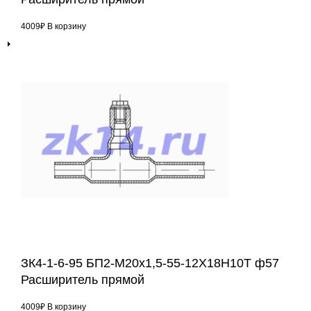
4009
₽
В корзину
ЗК4-1-6-95 БП2-М20х1,5-55-12Х18Н10Т ф57
Расширитель прямой
4009
₽
В корзину