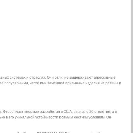
азных системах и отраслях. Они отлично выдерживают агрессивные
лее популярными, часто ими заменяют привычные изделия из резины и
. Фторопласт впервые разработан в США, в начале 20 столетия, а в
ько в его уникальной устойчивости к самым жестким условиям. Он