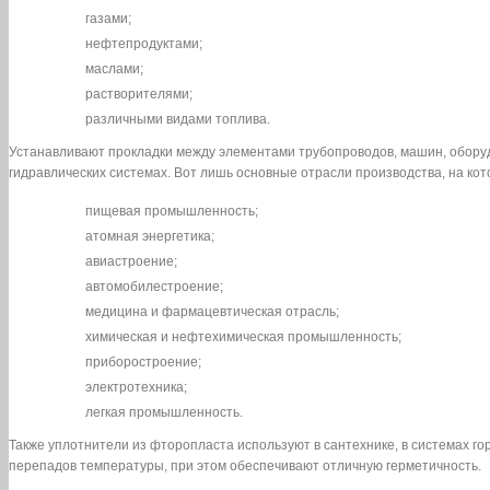
газами;
нефтепродуктами;
маслами;
растворителями;
различными видами топлива.
Устанавливают прокладки между элементами трубопроводов, машин, оборуд
гидравлических системах. Вот лишь основные отрасли производства, на к
пищевая промышленность;
атомная энергетика;
авиастроение;
автомобилестроение;
медицина и фармацевтическая отрасль;
химическая и нефтехимическая промышленность;
приборостроение;
электротехника;
легкая промышленность.
Также уплотнители из фторопласта используют в сантехнике, в системах го
перепадов температуры, при этом обеспечивают отличную герметичность.