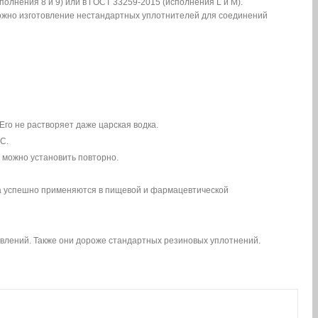
олнения 8 и 9) или в ГОСТ 33259-2015 (исполнения L и M).
можно изготовление нестандартных уплотнителей для соединений
Его не растворяет даже царская водка.
С.
 можно установить повторно.
та успешно применяются в пищевой и фармацевтической
влений. Также они дороже стандартных резиновых уплотнений.