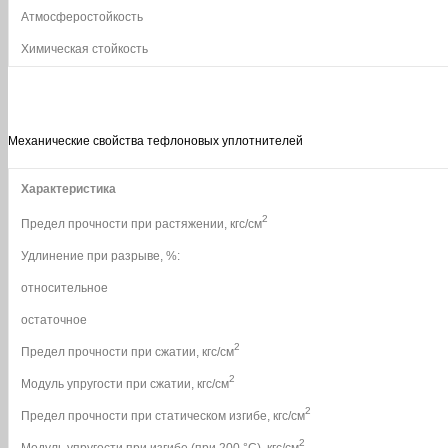
Атмосферостойкость
Химическая стойкость
Механические свойства тефлоновых уплотнителей
Характеристика
2
Предел прочности при растяжении, кгс/см
Удлинение при разрыве, %:
относительное
остаточное
2
Предел прочности при сжатии, кгс/см
2
Модуль упругости при сжатии, кгс/см
2
Предел прочности при статическом изгибе, кгс/см
2
Модуль упругости при изгибе (при 200 °С), кгс/см