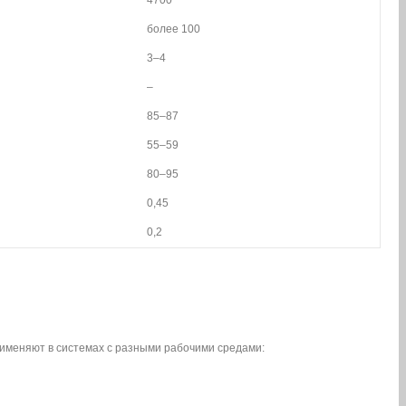
более 100
3–4
–
85–87
55–59
80–95
0,45
0,2
рименяют в системах с разными рабочими средами: