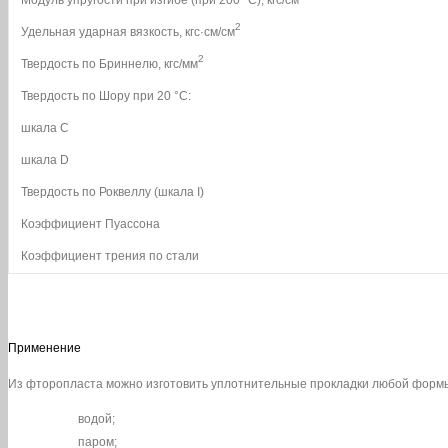
2
Удельная ударная вязкость, кгс·см/см
2
Твердость по Бриннелю, кгс/мм
Твердость по Шору при 20 °С:
шкала С
шкала D
Твердость по Роквеллу (шкала I)
Коэффициент Пуассона
Коэффициент трения по стали
Применение
Из фторопласта можно изготовить уплотнительные прокладки любой формы,
водой;
паром;