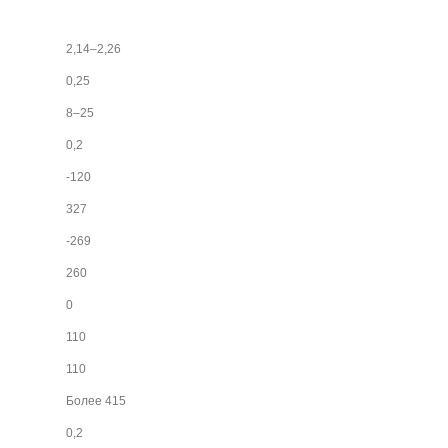
2,14–2,26
0,25
8–25
0,2
-120
327
-269
260
0
110
110
Более 415
0,2