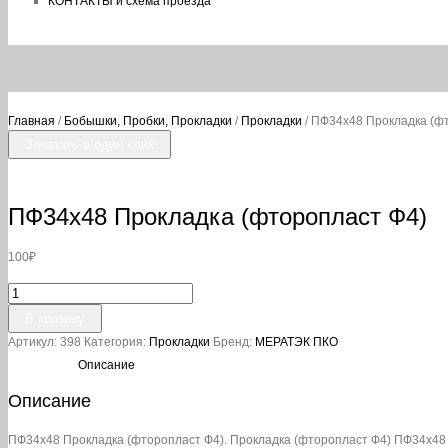
КОНТАКТЫ и схема проезда
Главная
/
Бобышки, Пробки, Прокладки
/
Прокладки
/ ПФ34х48 Прокладка (ф
Заказать в один клик
ПФ34х48 Прокладка (фторопласт Ф4)
100
₽
Количество
товара
В корзину
ПФ34х48
Артикул:
398
Категория:
Прокладки
Бренд:
МЕРАТЭК ПКО
Прокладка
(фторопласт
Описание
Ф4)
Описание
ПФ34х48 Прокладка (фторопласт Ф4). Прокладка (фторопласт Ф4) ПФ34х48