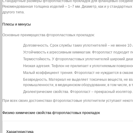
Стандартные размеры фторопластовых прокладок для фланцевых соединен
Рекомендованная толщина изделий – 1–7 мм. Диаметр, как и у стандартны
другого типа.
Плюсы и минусы
Основные преимущества фторопластовых прокладок:
Долговечность. Срок службы таких уплотнителей – не менее 10 л
Устойчивость к агрессивным химикатам. Фторопласт подходит по
Термостойкость. У фторопластовых уплотнителей широкий диап
Низкая адгезия. Тефлон не прилипает к уплотняемым поверхно
Малый коэффициент трения. Фторопласт не нуждается в смазке
Безвредность. Материал не выделяет токсичных веществ, не в
промышленности, в медицинском оборудовании, в том числе, в 
Диэлектрические свойства. Фторопласт – прекрасный изолятор.
При всех своих достоинствах фторопластовые уплотнители уступают некот
Физико-химические свойства фторопластовых прокладок
Характеристика