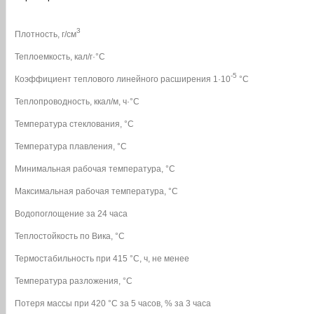
3
Плотность, г/см
Теплоемкость, кал/г·°С
-5
Коэффициент теплового линейного расширения 1·10
°С
Теплопроводность, ккал/м, ч·°С
Температура стеклования, °С
Температура плавления, °С
Минимальная рабочая температура, °С
Максимальная рабочая температура, °С
Водопоглощение за 24 часа
Теплостойкость по Вика, °С
Термостабильность при 415 °С, ч, не менее
Температура разложения, °С
Потеря массы при 420 °С за 5 часов, % за 3 часа