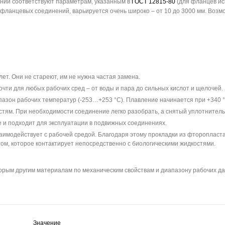
ий соответствуют параметрам, указанным в
ГОСТ 12815-80
(для фланцев исп
х фланцевых соединений, варьируется очень широко – от 10 до 3000 мм. Воз
ет. Они не стареют, им не нужна частая замена.
чти для любых рабочих сред – от воды и пара до сильных кислот и щелочей. 
азон рабочих температур (-253…+253 °С). Плавление начинается при +340 °
стям. При необходимости соединение легко разобрать, а снятый уплотнитель
 и подходит для эксплуатации в подвижных соединениях.
заимодействует с рабочей средой. Благодаря этому прокладки из фтороплас
том, которое контактирует непосредственно с биологическими жидкостями.
орым другим материалам по механическим свойствам и диапазону рабочих да
Значение