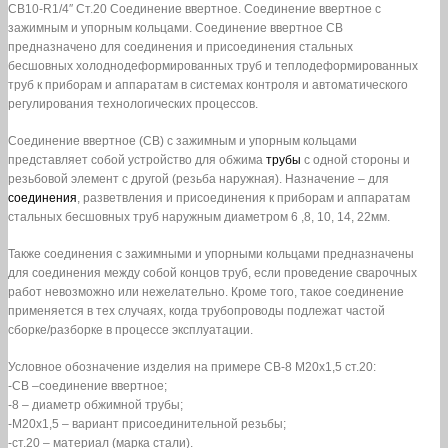
СВ10-R1/4″ Ст.20 Соединение ввертное. Соединение ввертное с
зажимным и упорным кольцами. Соединение ввертное СВ
предназначено для соединения и присоединения стальных
бесшовных холоднодеформированных труб и теплодеформированных
труб к приборам и аппаратам в системах контроля и автоматического
регулирования технологических процессов.
Соединение ввертное (СВ) с зажимным и упорным кольцами
представляет собой устройство для обжима
трубы
с одной стороны и
резьбовой элемент с другой (резьба наружная). Назначение – для
соединения
, разветвления и присоединения к приборам и аппаратам
стальных бесшовных труб наружным диаметром 6 ,8, 10, 14, 22мм.
Также соединения с зажимными и упорными кольцами предназначены
для соединения между собой концов труб, если проведение сварочных
работ невозможно или нежелательно. Кроме того, такое соединение
применяется в тех случаях, когда трубопроводы подлежат частой
сборке/разборке в процессе эксплуатации.
Условное обозначение изделия на примере СВ-8 М20х1,5 ст.20:
-СВ –соединение ввертное;
-8 – диаметр обжимной трубы;
-М20х1,5 – вариант присоединительной резьбы;
-ст.20 – материал (марка стали).