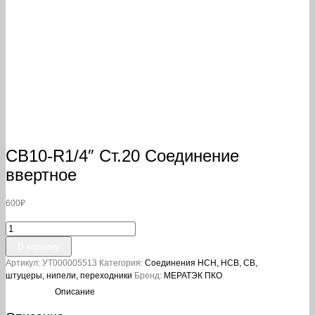
СВ10-R1/4″ Ст.20 Соединение
ввертное
600
₽
Количество
товара
В корзину
СВ10-
Артикул:
УТ000005513
Категория:
Соединения НСН, НСВ, СВ,
R1/4"
штуцеры, нипели, переходники
Бренд:
МЕРАТЭК ПКО
Ст.20
Соединение
Описание
ввертное