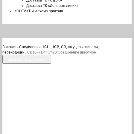
Доставка ТК «СДЭК»
Доставка ТК «Деловые линии»
КОНТАКТЫ и схема проезда
Главная
/
Соединения НСН, НСВ, СВ, штуцеры, нипели,
переходники
/ СВ10-R1/4″ Ст.20 Соединение ввертное
Заказать в один клик