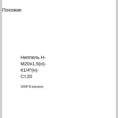
Похожие
Ниппель Н-
М20х1,5(н)-
К1/4″(н)-
Ст.20
300
₽
В корзину