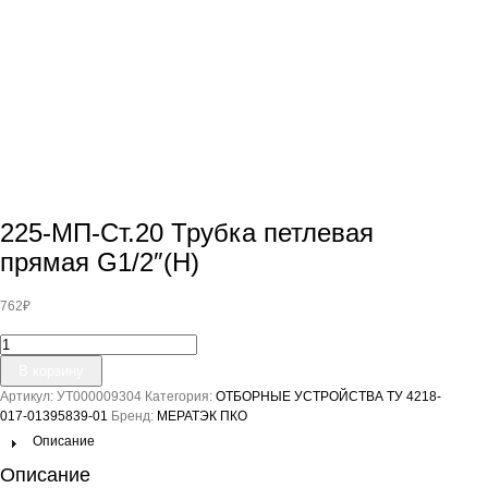
225-МП-Ст.20 Трубка петлевая
прямая G1/2″(Н)
762
₽
Количество
товара
В корзину
225-
Артикул:
УТ000009304
Категория:
ОТБОРНЫЕ УСТРОЙСТВА ТУ 4218-
МП-
017-01395839-01
Бренд:
МЕРАТЭК ПКО
Ст.20
Трубка
Описание
петлевая
Описание
прямая