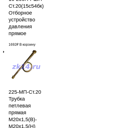
Ст.20(15с54бк)
Отборное
устройство
давления
прямое
1692
₽
В корзину
225-МП-Ст.20
Трубка
петлевая
прямая
М20х1,5(В)-
М20х1,5(Н)