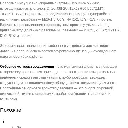
Петлевые импульсные (сифонные) трубки Перкинса обычно
изготавливаются из сталей: Ст.20, 09Г2С, 12Х18Н10Т, 12Х1МФ,
10Х17Н13М2Т. Варианты присоединения к прибору: штуцер/гайка с
различными резьбами — М20х1,5; G1/2; NPT1/2; К1/2; R1/2 и прочие.
Варианты присоединения к процессу: под приварку, усиление под
приварку, штуцер/гайка с различными резьбами — М20х1,5; G1/2; NPT1/2;
К1/2; R1/2 и прочие.
Эффективность применения сифонного устройства для контроля
давления пара, обеспечивается эффектом конденсации охлажденного
пара в перегибах сифона.
Отборное устройство давления
– это монтажный элемент, с помощью
которого осуществляется присоединение контрольно-измерительных
приборов и средств автоматизации к трубопроводам, газоходам,
воздуховодам, технологическому оборудованию, коммуникациям и т.п.
Простейшее отборное устройство давления — это сборка сифонной
импульсной трубки с запорным устройством (краном, клапаном или
вентилем).
Похожие