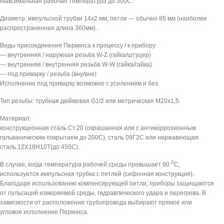
Максимальная рабочая температура до 300C.
Диаметр: импульсной трубки 14х2 мм, петли — обычно 85 мм (наиболее
распространенная длина 360мм).
Виды присоединения Перкинса к процессу / к прибору:
— внутренняя / наружная резьба W-Z (гайка/штуцер)
— внутренняя / внутренняя резьба W-W (гайка/гайка)
— под приварку / резьба (вну/вне)
Исполнение под приварку возможно с усилением и без.
Тип резьбы: трубная дюймовая G1/2 или метрическая М20х1,5.
Материал:
конструкционная сталь Ст.20 (окрашанная или с антикоррозионным
гальваническим покрытием до 200С), сталь 09Г2С или нержавеющая
сталь 12Х18Н10Т(до 450С).
0
В случае, когда температура рабочей среды превышает 90
С,
используется импульсная трубка с петлей (сифонная конструкция).
Благодаря использованию компенсирующей петли, приборы защищаются
от пульсаций измеряемой среды, гидравлического удара и перегрева. В
зависмости от расположения трубопровода выбирают прямое или
угловое исполнение Перкинса.