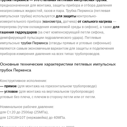
Трубка Перкинса — это стальная петлевая импульсная трубка
,
предназначенная для монтажа, защиты прибора и отбора давления
неагрессивных жидкостей, газов и пара. Трубка Перкинса (петлевая
импульсная трубка) используется
для защиты
контрольно-
измерительного прибора (
манометра,
датчика)
от сильного нагрева
—
перегрева (путем охлаждения измеряемой среды в сифоне), а также
для
гашения гидроударов
(за счет компенсирующей петли сифона,
демпфирующей пульсации гидравлического удара). Петлевые
импульсные
трубки Перкинса
(отводы прямые и угловые сифонные)
являются самым экономичным вариантом для защиты и подключения
приборов измерения давления на всех типах трубопроводов.
Основные технические характеристики петлевых импульсных
трубок Перкенса
Конструктивное исполнение:
— прямое
(для монтажа на горизонтальном трубопроводе)
— угловое
(для монтажа на вертикальном трубопроводе)
угловые без плеча, с плечом в сторону петли или от петли.
Номинальное рабочее давление:
для Ст.20 до 250бар (25МПа),
для 12Х18Н10Т (нержавейка) до 40МПа.