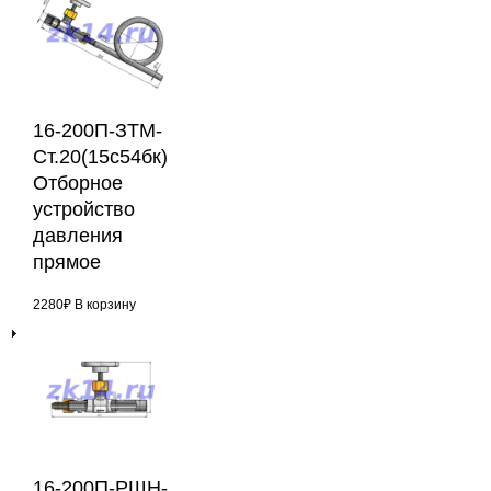
16-200П-ЗТМ-
Ст.20(15с54бк)
Отборное
устройство
давления
прямое
2280
₽
В корзину
16-200П-РШН-