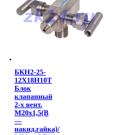
БКН2-25-
12Х18Н10Т
Блок
клапанный
2-х вент.
М20х1,5(В
—
накид.гайка)/