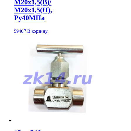
М20х1,5(В)/
М20х1,5(Н),
Pу40МПа
5940
₽
В корзину