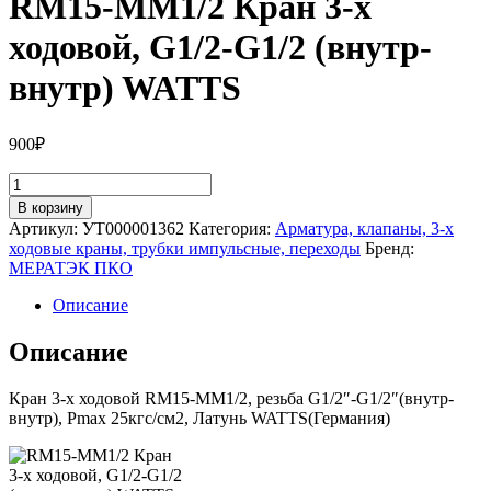
RM15-MM1/2 Кран 3-х
ходовой, G1/2-G1/2 (внутр-
внутр) WATTS
900
₽
Количество
товара
В корзину
RM15-
Артикул:
УТ000001362
Категория:
Арматура, клапаны, 3-х
MM1/2
ходовые краны, трубки импульсные, переходы
Бренд:
Кран
МЕРАТЭК ПКО
3-
х
Описание
ходовой,
G1/2-
Описание
G1/2
(внутр-
Кран 3-х ходовой RM15-MM1/2, резьба G1/2″-G1/2″(внутр-
внутр)
внутр), Рmax 25кгс/см2, Латунь WATTS(Германия)
WATTS