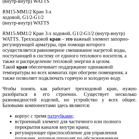
RM15-MM1/2 Кран 3-х
ходовой, G1/2-G1/2
(внутр-внутр) WATTS
RM15-MM1/2 Кран 3-х ходовой, G1/2-G1/2 (внутр-внутр)
WATTS. Трехходовой
кран
–
это
важный элемент запорно-
регулирующей арматуры, при помощи которого
осуществляется равномерное смешивание нагретой воды,
поступающей в систему от единого теплового носителя, а
также и распределение тепловой энергии в целом.
Такой
кран
обеспечивает поддержание одинаковой
температуры во всех комнатах при обогреве помещения, а
также позволяет подключать горячую и холодную воду.
Чтобы понять как работает трехходовой кран, нужно
разобраться в его строении. Существует несколько
разновидностей изделий, но устройство у всех общее.
Базовыми компонентами здесь являются:
корпус с тремя
патрубками
;
встроенный элемент для частичного или полного
перекрытия каналов внутри крана;
регулирующее приспособление для управления
потоками, которые проходят по обслуживаемым