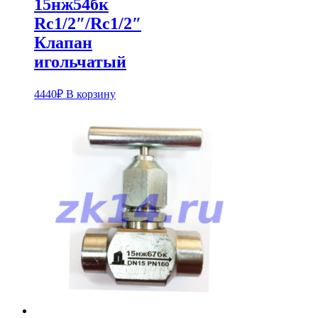
15нж54бк
Rс1/2″/Rс1/2″
Клапан
игольчатый
4440
₽
В корзину