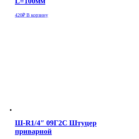
L=100мм
420
₽
В корзину
Ш-R1/4″ 09Г2С Штуцер
приварной