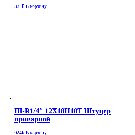
324
₽
В корзину
Ш-R1/4″ 12Х18Н10Т Штуцер
приварной
924
₽
В корзину