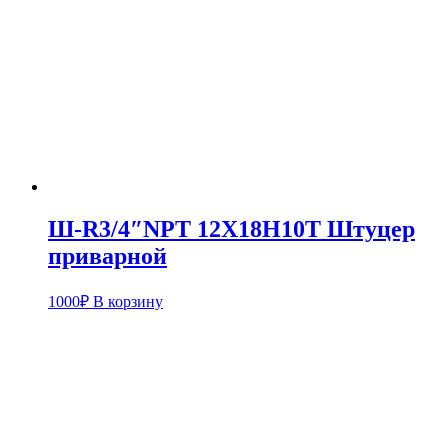
Ш-R3/4″NPT 12Х18Н10Т Штуцер
приварной
1000
₽
В корзину