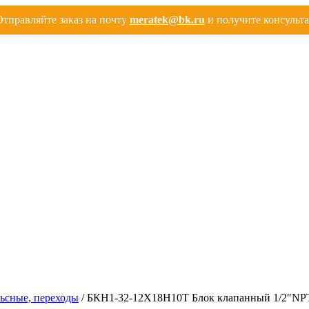
тправляйте заказ на почту
meratek@bk.ru
и получите консульт
льсные, переходы
/ БКН1-32-12Х18Н10Т Блок клапанный 1/2″NP