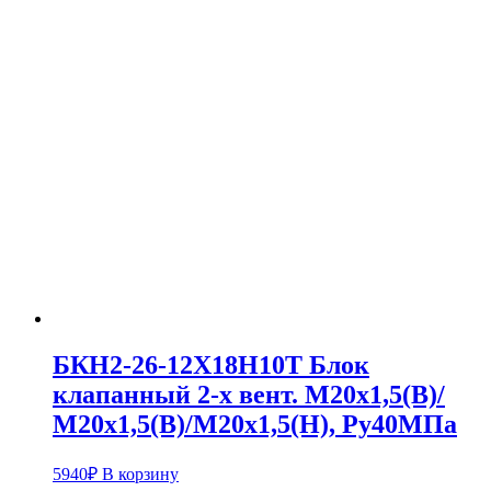
БКН2-26-12Х18Н10Т Блок
клапанный 2-х вент. М20х1,5(В)/
М20х1,5(В)/М20х1,5(Н), Pу40МПа
5940
₽
В корзину