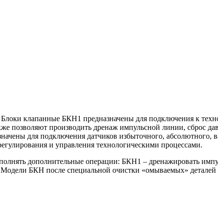
Блоки клапанные БКН1 предназначены для подключения к техн
акже позволяют производить дренаж импульсной линии, сброс да
значены для подключения датчиков избыточного, абсолютного, в
регулирования и управления технологическими процессами.
ыполнять дополнительные операции: БКН1 – дренажировать им
 Модели БКН после специальной очистки «омываемых» деталей п