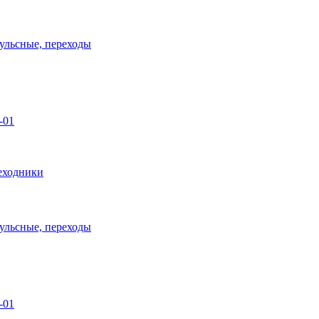
пульсные, переходы
-01
еходники
пульсные, переходы
-01