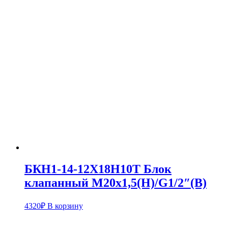
БКН1-14-12Х18Н10Т Блок
клапанный М20х1,5(Н)/G1/2″(В)
4320
₽
В корзину