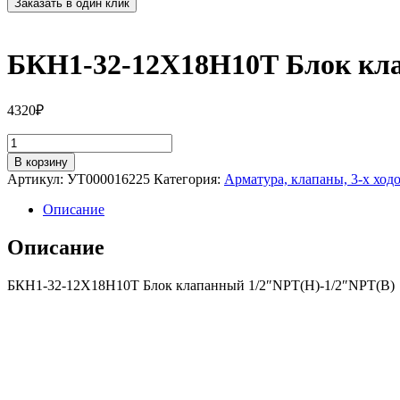
Заказать в один клик
БКН1-32-12Х18Н10Т Блок кла
4320
₽
Количество
товара
В корзину
БКН1-
Артикул:
УТ000016225
Категория:
Арматура, клапаны, 3-х ход
32-
12Х18Н10Т
Описание
Блок
клапанный
Описание
1/2"NPT(Н)-1/2"NPT(В)
БКН1-32-12Х18Н10Т Блок клапанный 1/2″NPT(Н)-1/2″NPT(В)