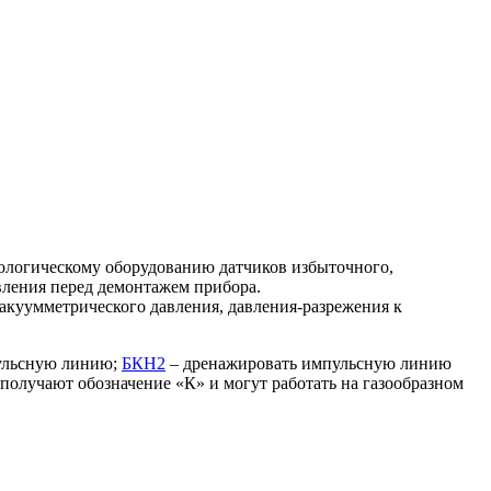
ологическому оборудованию датчиков избыточного,
вления перед демонтажем прибора.
акуумметрического давления, давления-разрежения к
пульсную линию;
БКН2
– дренажировать импульсную линию
олучают обозначение «К» и могут работать на газообразном