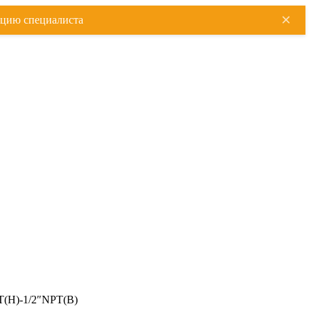
×
ацию специалиста
T(Н)-1/2″NPT(В)