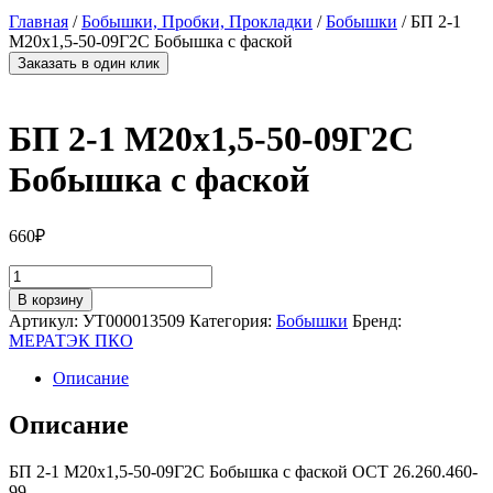
Главная
/
Бобышки, Пробки, Прокладки
/
Бобышки
/ БП 2-1
М20х1,5-50-09Г2С Бобышка с фаской
Заказать в один клик
БП 2-1 М20х1,5-50-09Г2С
Бобышка с фаской
660
₽
Количество
товара
В корзину
БП
Артикул:
УТ000013509
Категория:
Бобышки
Бренд:
2-
МЕРАТЭК ПКО
1
М20х1,5-
Описание
50-
09Г2С
Описание
Бобышка
с
БП 2-1 М20х1,5-50-09Г2С Бобышка с фаской ОСТ 26.260.460-
фаской
99