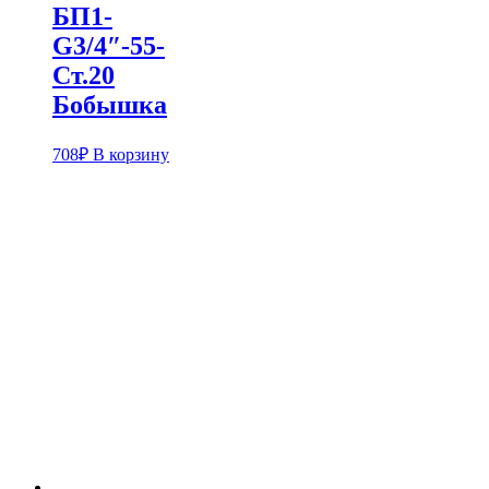
БП1-
G3/4″-55-
Ст.20
Бобышка
708
₽
В корзину