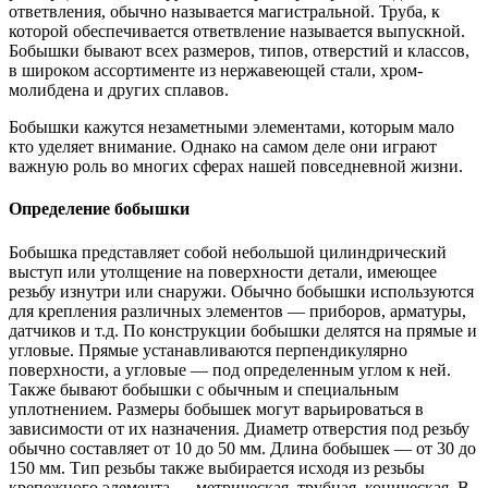
ответвления, обычно называется магистральной. Труба, к
которой обеспечивается ответвление называется выпускной.
Бобышки бывают всех размеров, типов, отверстий и классов,
в широком ассортименте из нержавеющей стали, хром-
молибдена и других сплавов.
Бобышки кажутся незаметными элементами, которым мало
кто уделяет внимание. Однако на самом деле они играют
важную роль во многих сферах нашей повседневной жизни.
Определение бобышки
Бобышка представляет собой небольшой цилиндрический
выступ или утолщение на поверхности детали, имеющее
резьбу изнутри или снаружи. Обычно бобышки используются
для крепления различных элементов — приборов, арматуры,
датчиков и т.д. По конструкции бобышки делятся на прямые и
угловые. Прямые устанавливаются перпендикулярно
поверхности, а угловые — под определенным углом к ней.
Также бывают бобышки с обычным и специальным
уплотнением. Размеры бобышек могут варьироваться в
зависимости от их назначения. Диаметр отверстия под резьбу
обычно составляет от 10 до 50 мм. Длина бобышек — от 30 до
150 мм. Тип резьбы также выбирается исходя из резьбы
крепежного элемента — метрическая, трубная, коническая. В