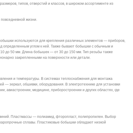
азмеров, типов, отверстий и классов, в широком ассортименте из
 повседневной жизни.
бобышки используются для крепления различных элементов — приборов,
од определенным углом к ней. Также бывают бобышки с обычным и
10 до 50 мм. Длина бобышек — от 30 до 150 мм. Тип резьбы также
ационарно закрепленными на поверхности или детали.
авления и температуры. В системах теплоснабжения для монтажа
й — зеркал, обшивки, оборудования. В электротехнике для установки
ии, авиастроении, медицине, приборостроении и других областях, где
миний. Пластмассы — полиамид, фторопласт, полипропилен. Выбор
— жаропрочные сплавы. Пластиковые бобышки обладают низкой