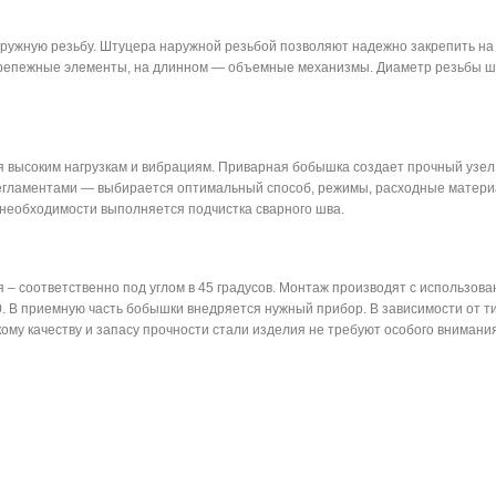
ужную резьбу. Штуцера наружной резьбой позволяют надежно закрепить на
репежные элементы, на длинном — объемные механизмы. Диаметр резьбы шт
 высоким нагрузкам и вибрациям. Приварная бобышка создает прочный узел
регламентами — выбирается оптимальный способ, режимы, расходные матери
 необходимости выполняется подчистка сварного шва.
– соответственно под углом в 45 градусов. Монтаж производят с использова
. В приемную часть бобышки внедряется нужный прибор. В зависимости от т
ому качеству и запасу прочности стали изделия не требуют особого внимани