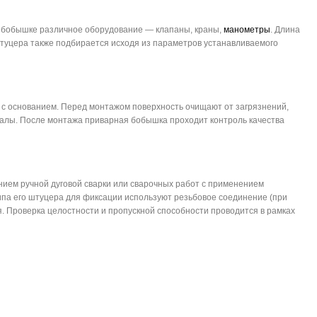
 бобышке различное оборудование — клапаны, краны,
манометры
. Длина
уцера также подбирается исходя из параметров устанавливаемого
 с основанием. Перед монтажом поверхность очищают от загрязнений,
алы. После монтажа приварная бобышка проходит контроль качества
нием ручной дуговой сварки или сварочных работ с применением
ипа его штуцера для фиксации используют резьбовое соединение (при
я. Проверка целостности и пропускной способности проводится в рамках