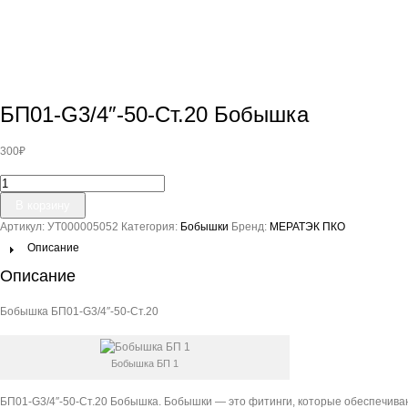
БП01-G3/4″-50-Ст.20 Бобышка
300
₽
Количество
товара
В корзину
БП01-
Артикул:
УТ000005052
Категория:
Бобышки
Бренд:
МЕРАТЭК ПКО
G3/4"-50-
Ст.20
Описание
Бобышка
Описание
Бобышка БП01-G3/4″-50-Ст.20
Бобышка БП 1
БП01-G3/4″-50-Ст.20 Бобышка. Бобышки — это фитинги, которые обеспечиваю