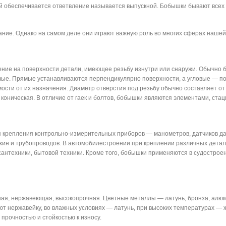
й обеспечивается ответвление называется выпускной. Бобышки бывают всех р
ние. Однако на самом деле они играют важную роль во многих сферах нашей
ние на поверхности детали, имеющее резьбу изнутри или снаружи. Обычно 
ловые. Прямые устанавливаются перпендикулярно поверхности, а угловые — п
сти от их назначения. Диаметр отверстия под резьбу обычно составляет от 
 коническая. В отличие от гаек и болтов, бобышки являются элементами, ст
я крепления контрольно-измерительных приборов — манометров, датчиков д
жин и трубопроводов. В автомобилестроении при креплении различных детале
сантехники, бытовой техники. Кроме того, бобышки применяются в судостроен
ная, нержавеющая, высокопрочная. Цветные металлы — латунь, бронза, алю
уют нержавейку, во влажных условиях — латунь, при высоких температурах 
прочностью и стойкостью к износу.