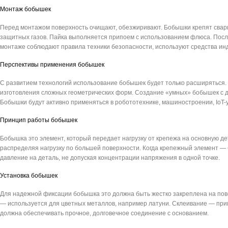
Монтаж бобышек
Перед монтажом поверхность очищают, обезжиривают. Бобышки крепят сварко
защитных газов. Пайка выполняется припоем с использованием флюса. Посл
монтаже соблюдают правила техники безопасности, используют средства ин
Перспективы применения бобышек
С развитием технологий использование бобышек будет только расширяться.
изготовления сложных геометрических форм. Создание «умных» бобышек с д
Бобышки будут активно применяться в робототехнике, машиностроении, IoT-
Принцип работы бобышек
Бобышка это элемент, который передает нагрузку от крепежа на основную д
распределяя нагрузку по большей поверхности. Когда крепежный элемент — б
давление на деталь, не допуская концентрации напряжения в одной точке.
Установка бобышек
Для надежной фиксации бобышка это должна быть жестко закреплена на пов
— используется для цветных металлов, например латуни. Склеивание — при
должна обеспечивать прочное, долговечное соединение с основанием.