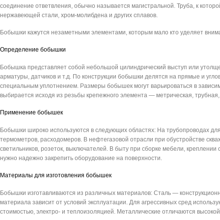
соединение ответвления, обычно называется магистральной. Труба, к которо
нержавеющей стали, хром-молибдена и других сплавов.
Бобышки кажутся незаметными элементами, которым мало кто уделяет внима
Определение бобышки
Бобышка представляет собой небольшой цилиндрический выступ или утолще
арматуры, датчиков и т.д. По конструкции бобышки делятся на прямые и уг
специальным уплотнением. Размеры бобышек могут варьироваться в зависимо
выбирается исходя из резьбы крепежного элемента — метрическая, трубная,
Применение бобышек
Бобышки широко используются в следующих областях: На трубопроводах дл
термометров, расходомеров. В нефтегазовой отрасли при обустройстве сква
светильников, розеток, выключателей. В быту при сборке мебели, креплении 
нужно надежно закрепить оборудование на поверхности.
Материалы для изготовления бобышек
Бобышки изготавливаются из различных материалов: Сталь — конструкцион
материала зависит от условий эксплуатации. Для агрессивных сред использ
стоимостью, электро- и теплоизоляцией. Металлические отличаются высокой 