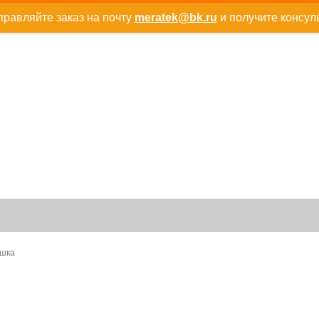
равляйте заказ на почту
meratek@bk.ru
и получите консул
ышка