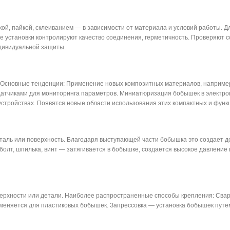
й, пайкой, склеиванием — в зависимости от материала и условий работы. Дл
е установки контролируют качество соединения, герметичность. Проверяют 
дивидуальной защиты.
 Основные тенденции: Применение новых композитных материалов, например
атчиками для мониторинга параметров. Миниатюризация бобышек в электрон
устройствах. Появятся новые области использования этих компактных и фун
еталь или поверхность. Благодаря выступающей части бобышка это создает д
олт, шпилька, винт — затягивается в бобышке, создается высокое давление 
ерхности или детали. Наиболее распространенные способы крепления: Свар
меняется для пластиковых бобышек. Запрессовка — установка бобышек путем