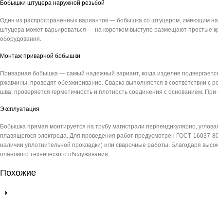
Бобышки штуцера наружной резьбой
Один из распространенных вариантов — бобышка со штуцером, имеющим нар
штуцера может варьироваться — на коротком выступе размещают простые к
оборудования.
Монтаж приварной бобышки
Приварная бобышка — самый надежный вариант, когда изделие подвергается
ржавчины, проводят обезжиривание. Сварка выполняется в соответствии с 
шва, проверяется герметичность и плотность соединения с основанием. При
Эксплуатация
Бобышка прямая монтируется на трубу магистрали перпендикулярно, угловая 
плавящегося электрода. Для проведения работ предусмотрен ГОСТ-16037-80
наличии уплотнительной прокладки) или сварочные работы. Благодаря высок
планового технического обслуживания.
Похожие