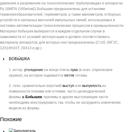
давления и разряжения на технологических трубопроводах и аппаратах
Ру 16МПА (160кг/см2) Бобышки предназначены для установки
термопреобразователей, термометров, а также манометров, отборных
устройств и запорных вентилей импульсных линий, используемых в
системах автоматизации технологических процессов в промышленности.
Материал бобышек выбирается в каждом отдельном случае в
зависимости от условий эксплуатации и должен соответствовать
материалу аппаратов, для которых они предназначены (Ст20, 09Г2С,
12Х18Н10Т, 20X13 и др.).
БОБЫ́ШКА
1.
истор.
утолщение
на конце плеча
лука
(в знач.
стрелковое
оружие
), на которое надевается
петля
тетивы
2.
техн.
сравнительно короткий
выступ
или
выпуклость
из
поверхности поковки или отливки, часто цилиндрической
формы
◆
Бобышки
, приливы и другие выступающие части
необходимо конструировать так, чтобы не затруднять извлечение
модели из формы.
Похожие