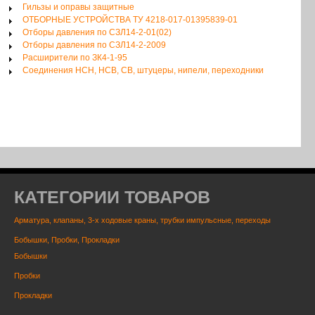
Гильзы и оправы защитные
ОТБОРНЫЕ УСТРОЙСТВА ТУ 4218-017-01395839-01
Отборы давления по СЗЛ14-2-01(02)
Отборы давления по СЗЛ14-2-2009
Расширители по ЗК4-1-95
Соединения НСН, НСВ, СВ, штуцеры, нипели, переходники
КАТЕГОРИИ ТОВАРОВ
Арматура, клапаны, 3-х ходовые краны, трубки импульсные, переходы
Бобышки, Пробки, Прокладки
Бобышки
Пробки
Прокладки