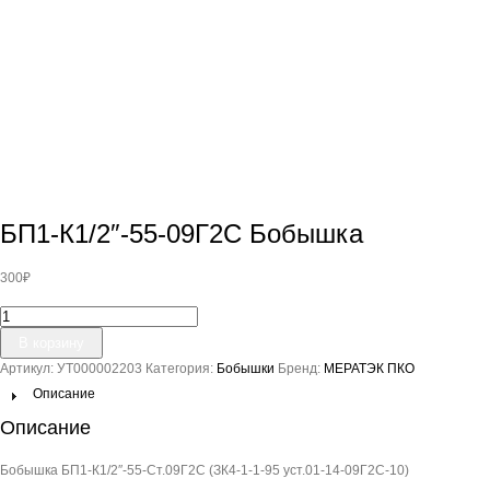
БП1-К1/2″-55-09Г2С Бобышка
300
₽
Количество
товара
В корзину
БП1-
Артикул:
УТ000002203
Категория:
Бобышки
Бренд:
МЕРАТЭК ПКО
К1/2"-55-
09Г2С
Описание
Бобышка
Описание
Бобышка БП1-К1/2″-55-Ст.09Г2С (ЗК4-1-1-95 уст.01-14-09Г2С-10)