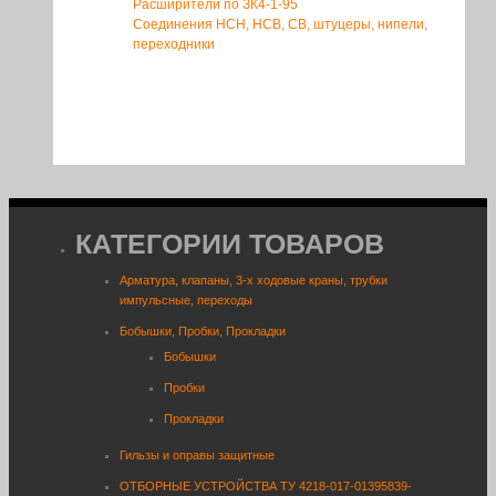
Расширители по ЗК4-1-95
Соединения НСН, НСВ, СВ, штуцеры, нипели,
переходники
КАТЕГОРИИ ТОВАРОВ
Арматура, клапаны, 3-х ходовые краны, трубки
импульсные, переходы
Бобышки, Пробки, Прокладки
Бобышки
Пробки
Прокладки
Гильзы и оправы защитные
ОТБОРНЫЕ УСТРОЙСТВА ТУ 4218-017-01395839-