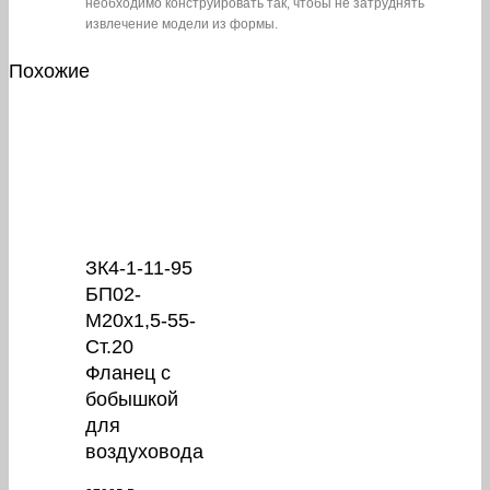
необходимо конструировать так, чтобы не затруднять
извлечение модели из формы.
Похожие
ЗК4-1-11-95
БП02-
М20х1,5-55-
Ст.20
Фланец с
бобышкой
для
воздуховода