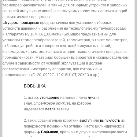
термопреобразователей, а так же для отборных устройств и запорных
вентилей импульсных линий, используемых в системах автоматизаций
автоматических процессов.
Штуцеры приварные
предназначены для установки отборных
устройств давления и разряжения на технологических трубопроводах
и аппаратах Ру 16МПА (160кг/см2) Бобышки предназначены для
установки термопреобразователей, термометров, а также манометров,
отборных устройств и запорных вентилей импульсных линий,
используемых в системах автоматизации технологических процессов в
промышленности. Материал бобышек выбирается в каждом отдельном
случае в зависимости от условий эксплуатации и должен
соответствовать материалу аппаратов, для которых они
предназначены (Ст20, 09Г2С, 12Х18Н10Т, 20X13 и др.).
БОБЫ́ШКА
1.
истор.
утолщение
на конце плеча
лука
(в
знач.
стрелковое оружие
), на которое
надевается
петля
тетивы
2.
техн.
сравнительно короткий
выступ
или
выпуклость
из
поверхности поковки или отливки, часто цилиндрической
формы
◆
Бобышки
, приливы и другие выступающие части