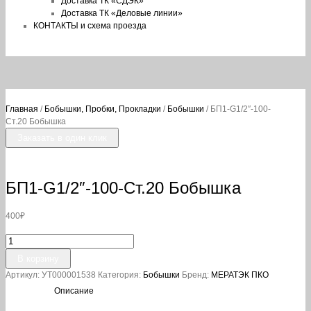
Доставка ТК «СДЭК»
Доставка ТК «Деловые линии»
КОНТАКТЫ и схема проезда
Главная
/
Бобышки, Пробки, Прокладки
/
Бобышки
/ БП1-G1/2″-100-
Ст.20 Бобышка
Заказать в один клик
БП1-G1/2″-100-Ст.20 Бобышка
400
₽
Количество
товара
В корзину
БП1-
Артикул:
УТ000001538
Категория:
Бобышки
Бренд:
МЕРАТЭК ПКО
G1/2"-100-
Ст.20
Описание
Бобышка