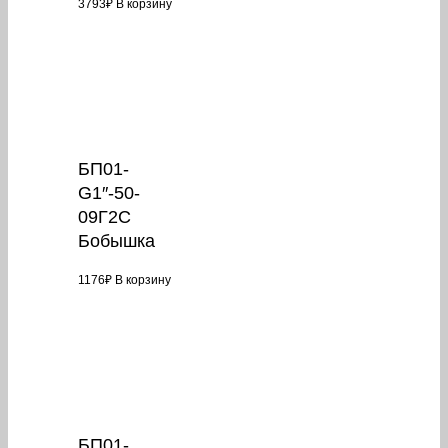
3793
₽
В корзину
БП01-
G1″-50-
09Г2С
Бобышка
1176
₽
В корзину
БП01-