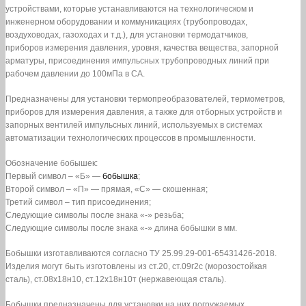
устройствами, которые устанавливаются на технологическом и
инженерном оборудовании и коммуникациях (трубопроводах,
воздуховодах, газоходах и т.д.), для установки термодатчиков,
приборов измерения давления, уровня, качества вещества, запорной
арматуры, присоединения импульсных трубопроводных линий при
рабочем давлении до 100мПа в СА.
Предназначены для установки термопреобразователей, термометров,
приборов для измерения давления, а также для отборных устройств и
запорных вентилей импульсных линий, используемых в системах
автоматизации технологических процессов в промышленности.
Обозначение бобышек:
Первый символ – «Б» —
бобышка
;
Второй символ – «П» — прямая, «С» — скошенная;
Третий символ – тип присоединения;
Следующие символы после знака «-» резьба;
Следующие символы после знака «-» длина бобышки в мм.
Бобышки изготавливаются согласно ТУ 25.99.29-001-65431426-2018.
Изделия могут быть изготовлены из ст.20, ст.09г2с (морозостойкая
сталь), ст.08х18н10, ст.12х18н10т (нержавеющая сталь).
Бобышки предназначены для установки на них погружаемых