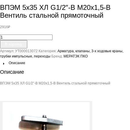
ВПЭМ 5х35 ХЛ G1/2″-В М20х1,5-B
Вентиль стальной прямоточный
2916
₽
Количество
товара
В корзину
ВПЭМ
Артикул:
УТ000013072
Категория:
Арматура, клапаны, 3-х ходовые краны,
5х35
трубки импульсные, переходы
Бренд:
МЕРАТЭК ПКО
ХЛ
G1/2"-
Описание
В
Описание
М20х1,5-
B
ВПЭМ 5х35 ХЛ G1/2″-В М20х1,5-B Вентиль стальной прямоточный
Вентиль
стальной
прямоточный