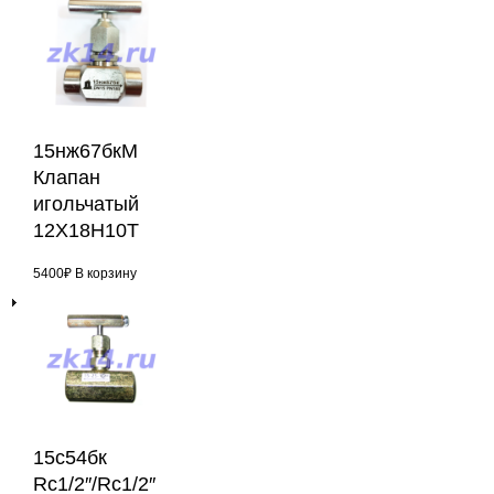
15нж67бкМ
Клапан
игольчатый
12Х18Н10Т
5400
₽
В корзину
15с54бк
Rс1/2″/Rс1/2″