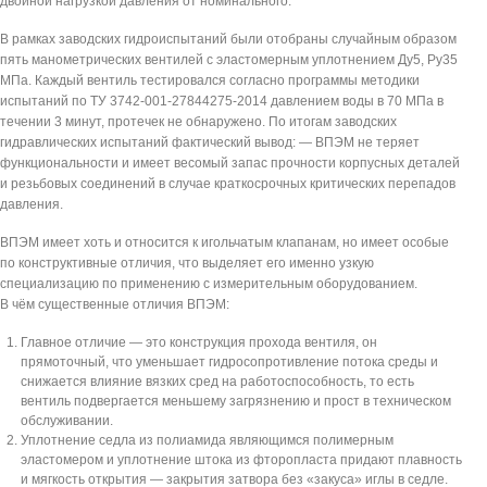
двойной нагрузкой давления от номинального.
В рамках заводских гидроиспытаний были отобраны случайным образом
пять манометрических вентилей с эластомерным уплотнением Ду5, Ру35
МПа. Каждый вентиль тестировался согласно программы методики
испытаний по ТУ 3742-001-27844275-2014 давлением воды в 70 МПа в
течении 3 минут, протечек не обнаружено. По итогам заводских
гидравлических испытаний фактический вывод: — ВПЭМ не теряет
функциональности и имеет весомый запас прочности корпусных деталей
и резьбовых соединений в случае краткосрочных критических перепадов
давления.
ВПЭМ имеет хоть и относится к игольчатым клапанам, но имеет особые
по конструктивные отличия, что выделяет его именно узкую
специализацию по применению с измерительным оборудованием.
В чём существенные отличия ВПЭМ:
Главное отличие — это конструкция прохода вентиля, он
прямоточный, что уменьшает гидросопротивление потока среды и
снижается влияние вязких сред на работоспособность, то есть
вентиль подвергается меньшему загрязнению и прост в техническом
обслуживании.
Уплотнение седла из полиамида являющимся полимерным
эластомером и уплотнение штока из фторопласта придают плавность
и мягкость открытия — закрытия затвора без «закуса» иглы в седле.