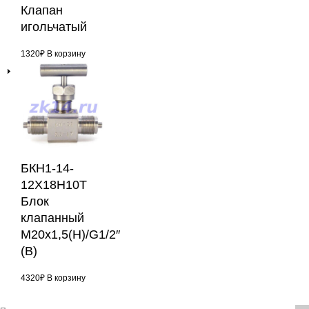
Клапан
игольчатый
1320
₽
В корзину
БКН1-14-
12Х18Н10Т
Блок
клапанный
М20х1,5(Н)/G1/2″
(В)
4320
₽
В корзину