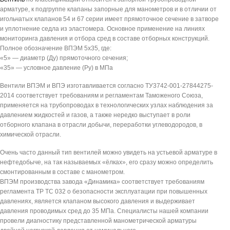
арматуре, к подгруппе клапаны запорные для манометров и в отличии от
игольчатых клапанов 54 и 67 серии имеет прямоточное сечение в затворе
и уплотнение седла из эластомера. Основное применение на линиях
мониторинга давления и отбора сред в составе отборных конструкций.
Полное обозначение ВПЭМ 5х35, где:
«5» — диаметр (Ду) прямоточного сечения;
«35» — условное давление (Ру) в МПа
Вентили ВПЭМ и ВПЭ изготавливается согласно ТУ3742-001-27844275-
2014 соответствует требованиям и регламентам Таможеного Союза,
применяется на трубопроводах в технологических узлах наблюдения за
давлением жидкостей и газов, а также нередко выступает в роли
отборного клапана в отрасли добычи, переработки углеводородов, в
химической отрасли.
Очень часто данный тип вентилей можно увидеть на устьевой арматуре в
нефтедобыче, на так называемых «ёлках», его сразу можно определить
смонтированным в составе с манометром.
ВПЭМ производства завода «Динамика» соответствует требованиям
регламента ТР ТС 032 о безопасности эксплуатации при повышенных
давлениях, является клапаном высокого давления и выдерживает
давления проводимых сред до 35 МПа. Специалисты нашей компании
провели диагностику представленной манометрической арматуры