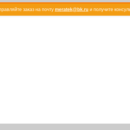
равляйте заказ на почту
meratek@bk.ru
и получите консул