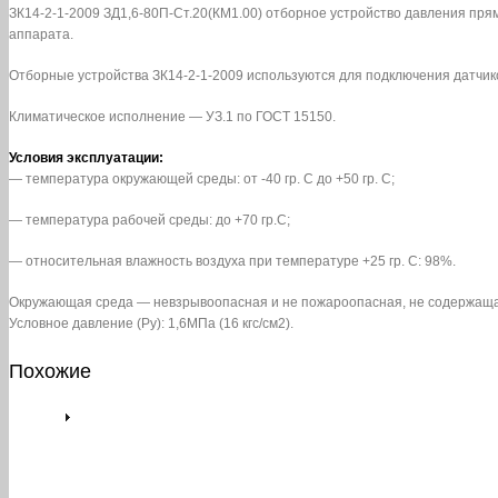
ЗК14-2-1-2009 ЗД1,6-80П-Ст.20(КМ1.00) отборное устройство давления прям
аппарата.
Отборные устройства ЗК14-2-1-2009 используются для подключения датчик
Климатическое исполнение — УЗ.1 по ГОСТ 15150.
Условия эксплуатации:
— температура окружающей среды: от -40 гр. С до +50 гр. С;
— температура рабочей среды: до +70 гр.С;
— относительная влажность воздуха при температуре +25 гр. С: 98%.
Окружающая среда — невзрывоопасная и не пожароопасная, не содержаща
Условное давление (Pу): 1,6МПа (16 кгс/см2).
Похожие