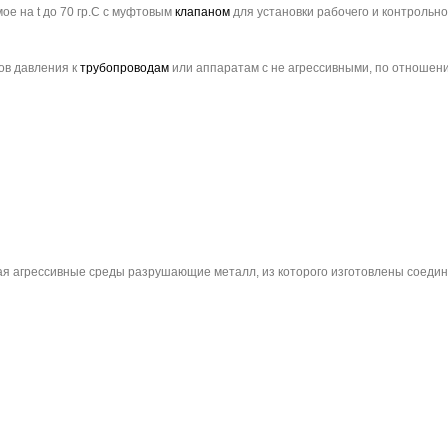
ое на t до 70 гр.С с муфтовым
клапаном
для установки рабочего и контрольно
ов давления к
трубопроводам
или аппаратам с не агрессивными, по отношени
я агрессивные среды разрушающие металл, из которого изготовлены соедин