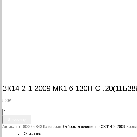
ЗК14-2-1-2009 МК1,6-130П-Ст.20(11Б38
500
₽
Количество
товара
В корзину
ЗК14-
Артикул:
УТ000005843
Категория:
Отборы давления по СЗЛ14-2-2009
Бренд
2-
1-
Описание