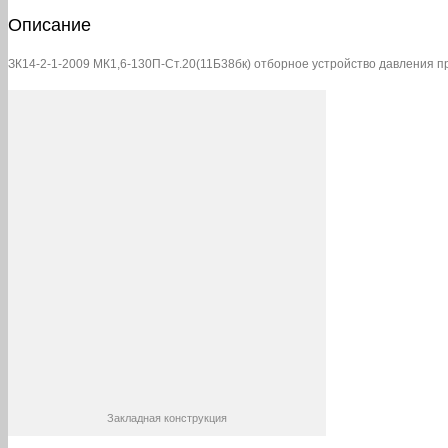
2009
Описание
МК1,6-
130П-
Ст.20(11Б38бк)
ЗК14-2-1-2009 МК1,6-130П-Ст.20(11Б38бк) отборное устройство давления пр
отборное
устройство
давления
прямое
Закладная конструкция