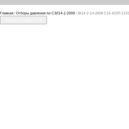
Главная
/
Отборы давления по СЗЛ14-2-2009
/ ЗК14-2-14-2009 С16-425П-12Х
Заказать в один клик