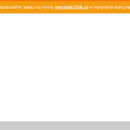
равляйте заказ на почту
meratek@bk.ru
и получите консул