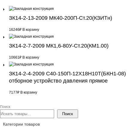
ЗК14-2-13-2009 МК40-200П-Ст.20(КЗИТн)
16246
₽
В корзину
ЗК14-2-7-2009 МК1,6-80У-Ст.20(КМ1.00)
10661
₽
В корзину
ЗК14-2-4-2009 С40-150П-12Х18Н10Т(БКН1-08)
отборное устройство давления прямое
7177
₽
В корзину
Поиск
Поиск
Категории товаров