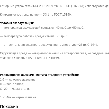
Отборные устройства ЗК14-2-12-2009 МК1,6-130П (11б38бк) используются дл
Климатическое исполнение — УЗ.1 по ГОСТ 15150.
Условия эксплуатации:
— температура окружающей среды: от -40 гр. С до +50 гр. С;
— температура рабочей среды: свыше +70 гр.С;
— относительная влажность воздуха при температуре +25 гр. С: 98%.
Окружающая среда — невзрывоопасная и не пожароопасная, не содержащая 
Условное давление (Pу): 1,6МПа (16 кгс/см2).
Расшифровка обозначения типа отборного устройства:
1,6 — условное давление;
П — тип, прямое;
Ст.20 — марка стали;
15с54бк — марка клапана.
Похожие