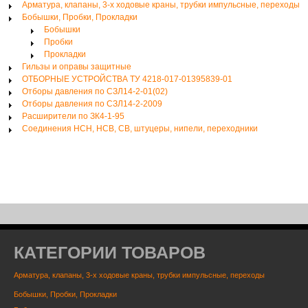
Арматура, клапаны, 3-х ходовые краны, трубки импульсные, переходы
Бобышки, Пробки, Прокладки
Бобышки
Пробки
Прокладки
Гильзы и оправы защитные
ОТБОРНЫЕ УСТРОЙСТВА ТУ 4218-017-01395839-01
Отборы давления по СЗЛ14-2-01(02)
Отборы давления по СЗЛ14-2-2009
Расширители по ЗК4-1-95
Соединения НСН, НСВ, СВ, штуцеры, нипели, переходники
КАТЕГОРИИ ТОВАРОВ
Арматура, клапаны, 3-х ходовые краны, трубки импульсные, переходы
Бобышки, Пробки, Прокладки