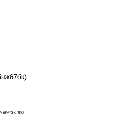
5нж67бк)
МЕРАТЭК ПКО