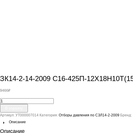
ЗК14-2-14-2009 С16-425П-12Х18Н10Т(1
9466
₽
Количество
товара
В корзину
ЗК14-
Артикул:
УТ000007014
Категория:
Отборы давления по СЗЛ14-2-2009
Бренд:
2-
14-
Описание
2009
Описание
С16-