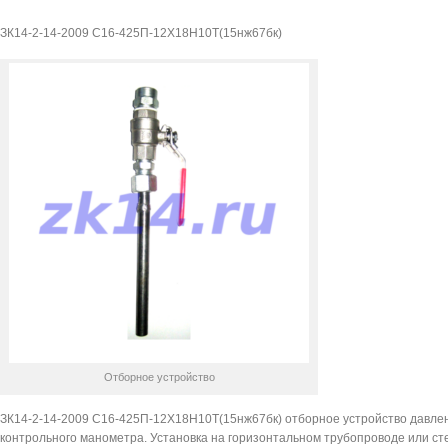
425П-12Х18Н10Т(15нж67бк)
ЗК14-2-14-2009 С16-425П-12Х18Н10Т(15нж67бк)
Отборное устройство
ЗК14-2-14-2009 С16-425П-12Х18Н10Т(15нж67бк) отборное устройство давлени
контрольного манометра. Установка на горизонтальном трубопроводе или ст