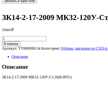
Заказать в один клик
ЗК14-2-17-2009 МК32-120У-Ст
10441
₽
Количество
товара
В корзину
ЗК14-
Артикул:
УТ000008134
Категория:
Отборы давления по СЗЛ14-
2-
17-
Описание
2009
МК32-
Описание
120У-
Ст.20(КЗИТс)
ЗК14-2-17-2009 МК32-120У-Ст.20(КЗИТс)