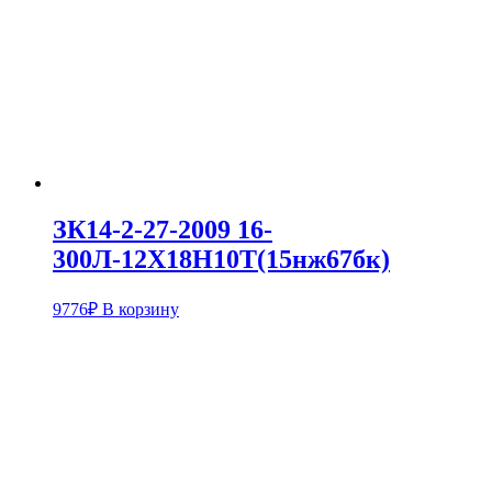
ЗК14-2-27-2009 16-
300Л-12Х18Н10Т(15нж67бк)
9776
₽
В корзину