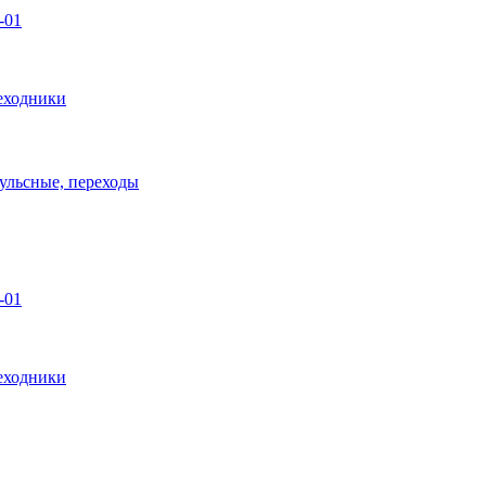
-01
еходники
пульсные, переходы
-01
еходники