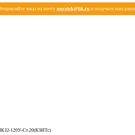
тправляйте заказ на почту
meratek@bk.ru
и получите консульт
МК32-120У-Ст.20(КЗИТс)