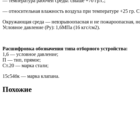
— температура рабочей среды: свыше +70 гр.С;
— относительная влажность воздуха при температуре +25 гр. С
Окружающая среда — невзрывоопасная и не пожароопасная, не
Условное давление (Pу): 1,6МПа (16 кгс/см2).
Расшифровка обозначения типа отборного устройства:
1,6 — условное давление;
П — тип, прямое;
Ст.20 — марка стали;
15с54бк — марка клапана.
Похожие