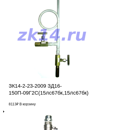
ЗК14-2-23-2009 ЗД16-
150П-09Г2С(15лс67бк,15лс67бк)
8113
₽
В корзину