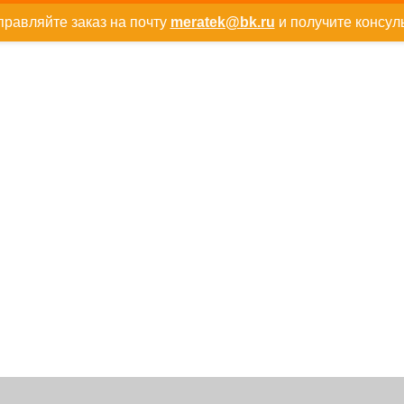
равляйте заказ на почту
meratek@bk.ru
и получите консул