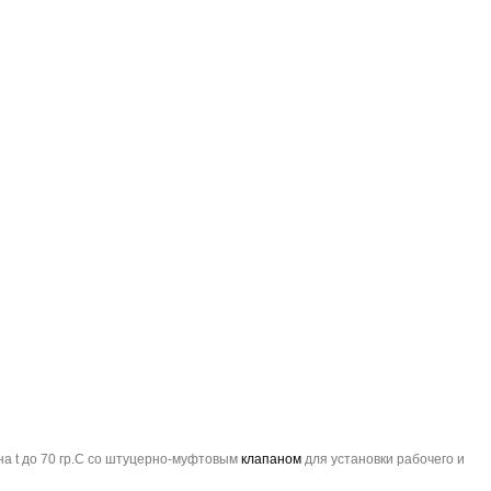
на t до 70 гр.С со штуцерно-муфтовым
клапаном
для установки рабочего и