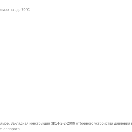
ямое на t до 70°С
мое. Закладная конструкция ЗК14-2-2-2009 отборного устройства давления 
ке аппарата.