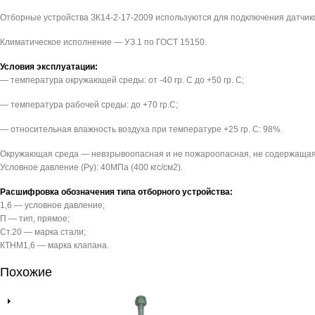
Отборные устройства ЗК14-2-17-2009 используются для подключения датчик
Климатическое исполнение — УЗ.1 по ГОСТ 15150.
Условия эксплуатации:
— температура окружающей среды: от -40 гр. С до +50 гр. С;
— температура рабочей среды: до +70 гр.С;
— относительная влажность воздуха при температуре +25 гр. С: 98%.
Окружающая среда — невзрывоопасная и не пожароопасная, не содержащая 
Условное давление (Pу): 40МПа (400 кгс/см2).
Расшифровка обозначения типа отборного устройства:
1,6 — условное давление;
П — тип, прямое;
Ст.20 — марка стали;
КТНМ1,6 — марка клапана.
Похожие