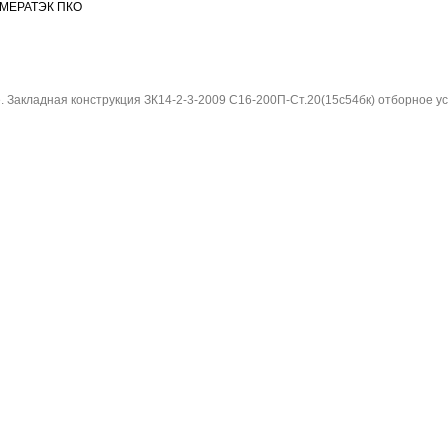
МЕРАТЭК ПКО
. Закладная конструкция ЗК14-2-3-2009 С16-200П-Ст.20(15с54бк) отборное ус