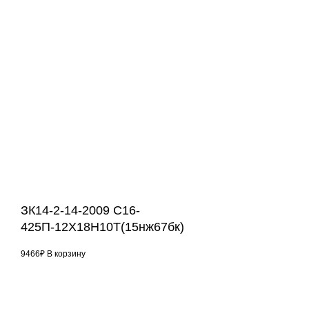
ЗК14-2-14-2009 С16-
425П-12Х18Н10Т(15нж67бк)
9466
₽
В корзину