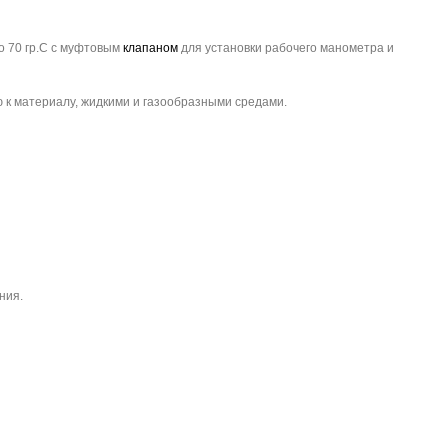
до 70 гр.С с муфтовым
клапаном
для установки рабочего манометра и
 к материалу, жидкими и газообразными средами.
ния.