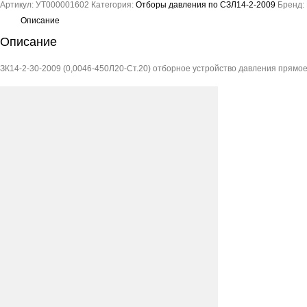
Артикул:
УТ000001602
Категория:
Отборы давления по СЗЛ14-2-2009
Бренд:
2-
30-
Описание
2009
Описание
(0,0046-
450Л20-
ЗК14-2-30-2009 (0,0046-450Л20-Ст.20) отборное устройство давления прямое
Ст.20)