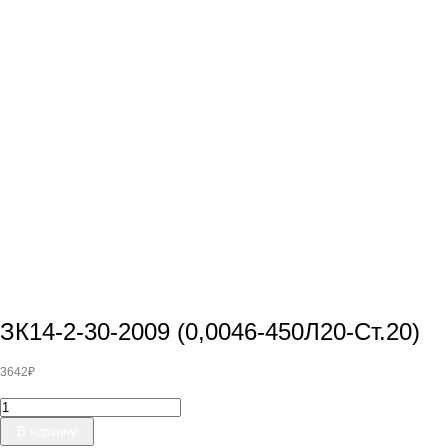
ЗК14-2-30-2009 (0,0046-450Л20-Ст.20)
3642
₽
Количество
товара
В корзину
ЗК14-