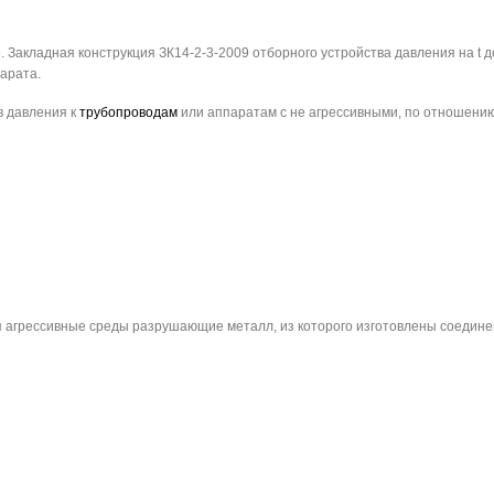
. Закладная конструкция ЗК14-2-3-2009 отборного устройства давления на t 
арата.
в давления к
трубопроводам
или аппаратам с не агрессивными, по отношению
агрессивные среды разрушающие металл, из которого изготовлены соедине