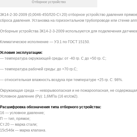
Отборное устройство
ЗК14-2-30-2009 (0,0046-450Л20-Ст.20) отборное устройство давления прямое
сброса давления. Установка на горизонтальном трубопроводе или стенке апп
Отборные устройства ЗК14-2-3-2009 используются для подключения датчико
Климатическое исполнение — УЗ.1 по ГОСТ 15150.
Условия эксплуатации:
— температура окружающей среды: от -40 гр. С до +50 гр. С;
— температура рабочей среды: до +70 гр.С;
— относительная влажность воздуха при температуре +25 гр. С: 98%.
Окружающая среда — невзрывоопасная и не пожароопасная, не содержащая 
Условное давление (Pу): 1,6МПа (16 кгс/см2).
Расшифровка обозначения типа отборного устройства:
16 — условное давление;
П — тип, прямое;
Ст.20 — марка стали;
15с54бк — марка клапана.