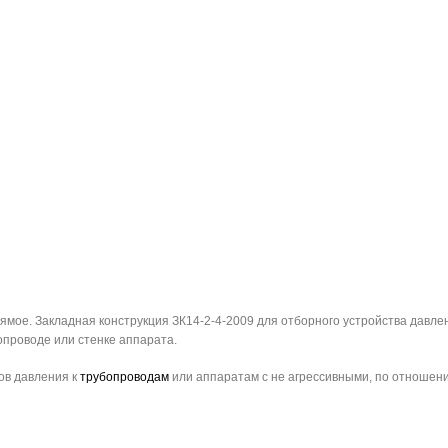
мое. Закладная конструкция ЗК14-2-4-2009 для отборного устройства давлен
опроводе или стенке аппарата.
ов давления к
трубопроводам
или аппаратам с не агрессивными, по отношени