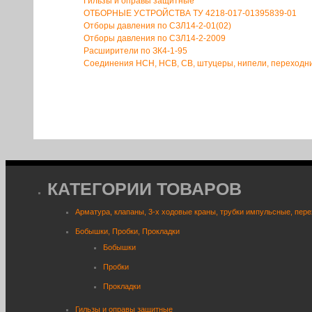
Гильзы и оправы защитные
ОТБОРНЫЕ УСТРОЙСТВА ТУ 4218-017-01395839-01
Отборы давления по СЗЛ14-2-01(02)
Отборы давления по СЗЛ14-2-2009
Расширители по ЗК4-1-95
Соединения НСН, НСВ, СВ, штуцеры, нипели, переходн
КАТЕГОРИИ ТОВАРОВ
Арматура, клапаны, 3-х ходовые краны, трубки импульсные, пер
Бобышки, Пробки, Прокладки
Бобышки
Пробки
Прокладки
Гильзы и оправы защитные