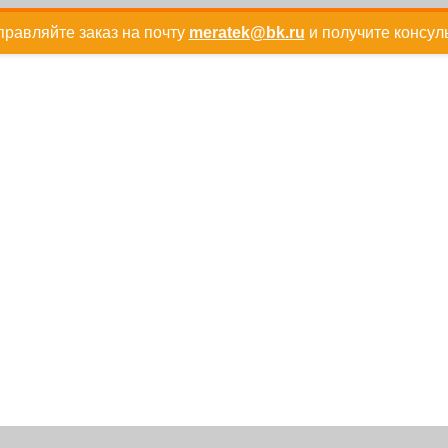
равляйте заказ на почту
meratek@bk.ru
и получите консул