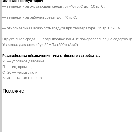
Условия эксплуатации:
— температура окружающей среды: от -40 гр. С до +50 гр. С;
— температура рабочей среды: до +70 гр.С;
— относительная влажность воздуха при температуре +25 гр. С: 98%.
Окружающая среда — невзрывоопасная и не пожароопасная, не содержаща
Условное давление (Pу): 25МПа (250 кгс/см2).
Расшифровка обозначения типа отборного устройства:
25 — условное давление;
П — тип, прямое;
Ст.20 — марка стали;
КЗИС — марка клапана.
Похожие