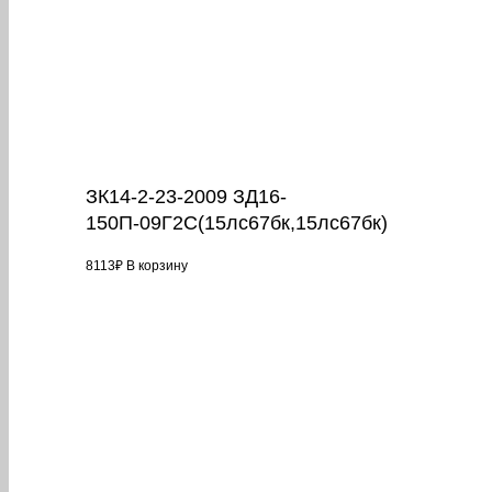
ЗК14-2-23-2009 ЗД16-
150П-09Г2С(15лс67бк,15лс67бк)
8113
₽
В корзину