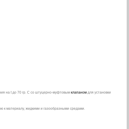
ия на t до 70 гр. С со штуцерно-муфтовым
клапаном
для установки
ю к материалу, жидкими и газообразными средами.