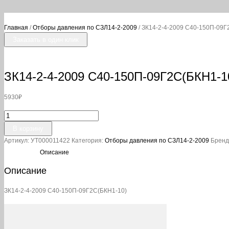
Главная
/
Отборы давления по СЗЛ14-2-2009
/ ЗК14-2-4-2009 С40-150П-09Г
Заказать в один клик
ЗК14-2-4-2009 С40-150П-09Г2С(БКН1-1
5930
₽
Количество
товара
В корзину
ЗК14-
Артикул:
УТ000011422
Категория:
Отборы давления по СЗЛ14-2-2009
Бренд
2-
4-
Описание
2009
Описание
С40-
150П-09Г2С(БКН1-
10)
ЗК14-2-4-2009 С40-150П-09Г2С(БКН1-10)