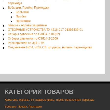
переходы
Бобышки, Пробки, Прокладки
Бобышки
Пробки
Прокладки
Гильзы и оправы защитные
ОТБОРНЫЕ УСТРОЙСТВА ТУ 4218-017-01395839-01
Отборы давления по СЗЛ14-2-01(02)
Отборы давления по СЗЛ14-2-2009
Расширители по ЗК4-1-95
Соединения НСН, НСВ, СВ, штуцеры, нипели, переходники
КАТЕГОРИИ ТОВАРОВ
Арматура, клапаны, 3-х ходовые краны, трубки импульсные, переходы
Бобышки, Пробки, Прокладки