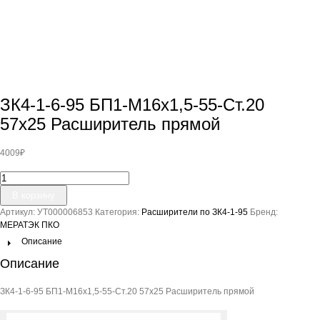
ЗК4-1-6-95 БП1-М16х1,5-55-Ст.20
57х25 Расширитель прямой
4009
₽
Количество
товара
В корзину
ЗК4-
Артикул:
УТ000006853
Категория:
Расширители по ЗК4-1-95
Бренд:
1-
МЕРАТЭК ПКО
6-
95
Описание
БП1-
Описание
М16х1,5-
55-
ЗК4-1-6-95 БП1-М16х1,5-55-Ст.20 57х25 Расширитель прямой
Ст.20
57х25
Расширитель