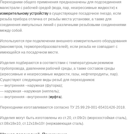
Переходники общего применения предназначены для подсоединения
магистрали с рабочей средой (вода, пар, неагрессивные жидкости) к
измерительному устройству
в существующее посадочное гнездо, если
резьба прибора отлична от резьбы места установки, а также для
соединения импульсных линий с различными резьбовыми соединениями
между собой.
Используются при подключении внешнего измерительного оборудования
(манометров, термопреобразователей), если резьба не совпадает с
имеющейся на посадочном месте.
Изделия подбираются в соответствии с температурным режимом
трубопровода, давлением рабочей среды, а также составом среды
(агрессивные и неагрессивные жидкости, газы, нефтепродукты, пар).
Существуют следующие виды резьб для переходников:
— внутренняя –наружная (футорка);
— наружная –наружная (ниппель);
— внутренняя –внутренняя (
муфта
).
Переходники изготавливаются согласно ТУ 25.99.29-001-65431426-2018.
Изделия могут быть изготовлены из ст.20, ст.09г2с (морозостойкая сталь),
ст.08х18н10, ст.12х18н10т (нержавеющая сталь).