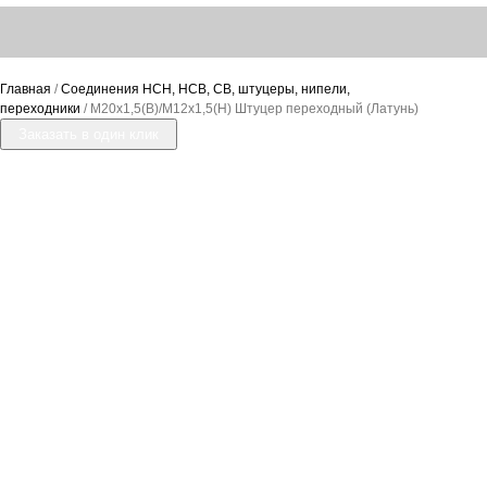
Главная
/
Соединения НСН, НСВ, СВ, штуцеры, нипели,
переходники
/ М20х1,5(В)/М12х1,5(Н) Штуцер переходный (Латунь)
Заказать в один клик