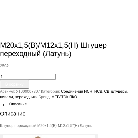
М20х1,5(В)/М12х1,5(Н) Штуцер
переходный (Латунь)
250
₽
Количество
товара
В корзину
М20х1,5(В)/
Артикул:
УТ000007307
Категория:
Соединения НСН, НСВ, СВ, штуцеры,
М12х1,5(Н)
нипели, переходники
Бренд:
МЕРАТЭК ПКО
Штуцер
переходный
Описание
(Латунь)
Описание
Штуцер переходный М20х1,5(В)-М12х1,5″(Н) Латунь