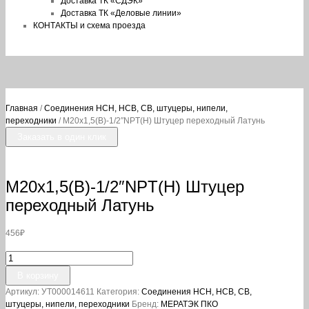
Доставка ТК «СДЭК»
Доставка ТК «Деловые линии»
КОНТАКТЫ и схема проезда
Главная
/
Соединения НСН, НСВ, СВ, штуцеры, нипели,
переходники
/ М20х1,5(В)-1/2″NPT(Н) Штуцер переходный Латунь
Заказать в один клик
М20х1,5(В)-1/2″NPT(Н) Штуцер
переходный Латунь
456
₽
Количество
товара
В корзину
М20х1,5(В)-1/2"NPT(Н)
Артикул:
УТ000014611
Категория:
Соединения НСН, НСВ, СВ,
Штуцер
штуцеры, нипели, переходники
Бренд:
МЕРАТЭК ПКО
переходный