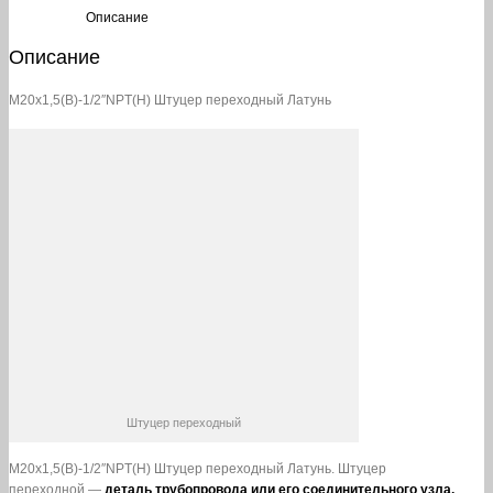
Латунь
Описание
Описание
М20х1,5(В)-1/2″NPT(Н) Штуцер переходный Латунь
Штуцер переходный
М20х1,5(В)-1/2″NPT(Н) Штуцер переходный Латунь. Штуцер
переходной —
деталь трубопровода или его соединительного узла,