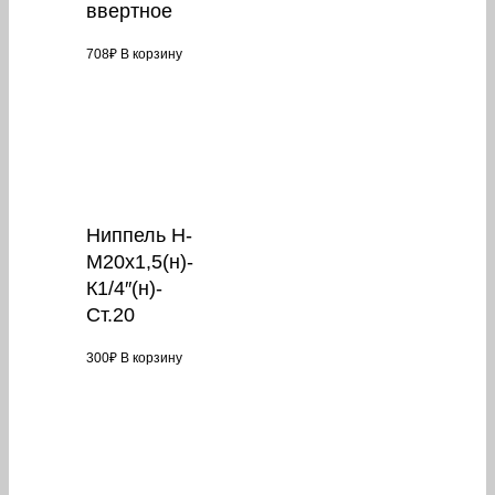
ввертное
708
₽
В корзину
Ниппель Н-
М20х1,5(н)-
К1/4″(н)-
Ст.20
300
₽
В корзину