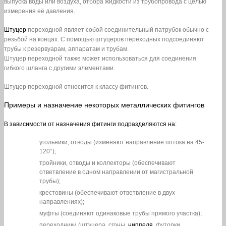
выпуска воды или воздуха, отбора жидкости из трубопровода с целью
измерения её давления.
Штуцер
переходной являет собой соединительный патрубок обычно с
резьбой на концах. С помощью штуцеров переходных подсоединяют
трубы к резервуарам, аппаратам и трубам.
Штуцер переходной также может использоваться для соединения
гибкого шланга с другими элементами.
Штуцер переходной относится к классу фитингов.
Примеры и назначение некоторых металлических фитингов
В зависимости от назначения фитинги подразделяются на:
угольники, отводы (изменяют направление потока на 45-
120°);
тройники, отводы и коллекторы (обеспечивают
ответвление в одном направлении от магистральной
трубы);
крестовины (обеспечивают ответвление в двух
направлениях);
муфты (соединяют одинаковые трубы прямого участка);
переходники (штуцера, сгоны,
ниппеля
, футорки,