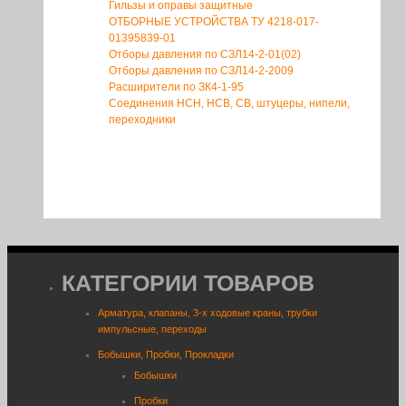
Гильзы и оправы защитные
ОТБОРНЫЕ УСТРОЙСТВА ТУ 4218-017-
01395839-01
Отборы давления по СЗЛ14-2-01(02)
Отборы давления по СЗЛ14-2-2009
Расширители по ЗК4-1-95
Соединения НСН, НСВ, СВ, штуцеры, нипели,
переходники
КАТЕГОРИИ ТОВАРОВ
Арматура, клапаны, 3-х ходовые краны, трубки
импульсные, переходы
Бобышки, Пробки, Прокладки
Бобышки
Пробки