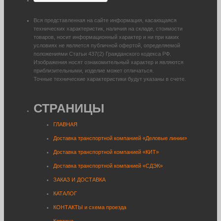
Вся представленная на сайте информация, касающаяся
технических характеристик, наличия на складе, стоимости
товаров, носит информационный характер и ни при каких
условиях не является публичной офертой, определяемой
положениями Статьи 437(2) Гражданского кодекса РФ.
Изображения носят ознакомительный характер и являются
приблизительными, изделие может отличаться.
Точные технические характеристики будут указаны в счете.
СТРАНИЦЫ
ГЛАВНАЯ
Доставка транспортной компанией «Деловые линии»
Доставка транспортной компанией «КИТ»
Доставка транспортной компанией «СДЭК»
ЗАКАЗ И ДОСТАВКА
КАТАЛОГ
КОНТАКТЫ и схема проезда