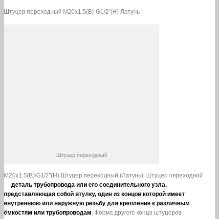
Штуцер переходный М20х1,5(В)-G1/2″(Н) Латунь
Штуцер переходный
М20х1,5(В)/G1/2″(Н) Штуцер переходный (Латунь). Штуцер переходной
—
деталь трубопровода или его соединительного узла,
представляющая собой втулку, один из концов которой имеет
внутреннюю или наружную резьбу для крепления к различным
ёмкостям или трубопроводам
. Форма другого конца штуцеров