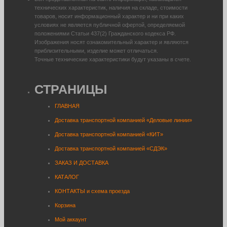
технических характеристик, наличия на складе, стоимости
товаров, носит информационный характер и ни при каких
условиях не является публичной офертой, определяемой
положениями Статьи 437(2) Гражданского кодекса РФ.
Изображения носят ознакомительный характер и являются
приблизительными, изделие может отличаться.
Точные технические характеристики будут указаны в счете.
СТРАНИЦЫ
ГЛАВНАЯ
Доставка транспортной компанией «Деловые линии»
Доставка транспортной компанией «КИТ»
Доставка транспортной компанией «СДЭК»
ЗАКАЗ И ДОСТАВКА
КАТАЛОГ
КОНТАКТЫ и схема проезда
Корзина
Мой аккаунт