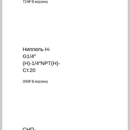
724
₽
В корзину
Ниппель Н-
G1/4″
(Н)-1/4″NPT(Н)-
Ст.20
300
₽
В корзину
СНП-