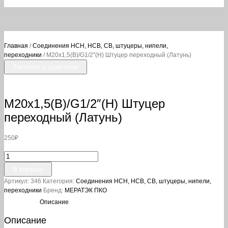
Главная
/
Соединения НСН, НСВ, СВ, штуцеры, нипели,
переходники
/ М20х1,5(В)/G1/2″(Н) Штуцер переходный (Латунь)
Заказать в один клик
М20х1,5(В)/G1/2″(Н) Штуцер
переходный (Латунь)
250
₽
Количество
товара
В корзину
М20х1,5(В)/G1/2"
Артикул:
346
Категория:
Соединения НСН, НСВ, СВ, штуцеры, нипели,
(Н)
переходники
Бренд:
МЕРАТЭК ПКО
Штуцер
переходный
Описание
(Латунь)
Описание