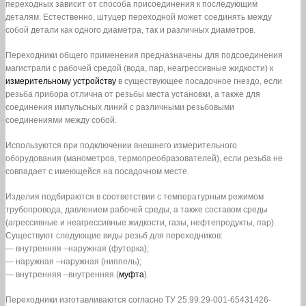
переходных зависит от способа присоединения к последующим
деталям. Естественно, штуцер переходной может соединять между
собой детали как одного диаметра, так и различных диаметров.
Переходники общего применения предназначены для подсоединения
магистрали с рабочей средой (вода, пар, неагрессивные жидкости) к
измерительному устройству
в существующее посадочное гнездо, если
резьба прибора отлична от резьбы места установки, а также для
соединения импульсных линий с различными резьбовыми
соединениями между собой.
Используются при подключении внешнего измерительного
оборудования (манометров, термопреобразователей), если резьба не
совпадает с имеющейся на посадочном месте.
Изделия подбираются в соответствии с температурным режимом
трубопровода, давлением рабочей среды, а также составом среды
(агрессивные и неагрессивные жидкости, газы, нефтепродукты, пар).
Существуют следующие виды резьб для переходников:
— внутренняя –наружная (футорка);
— наружная –наружная (ниппель);
— внутренняя –внутренняя (
муфта
).
Переходники изготавливаются согласно ТУ 25.99.29-001-65431426-