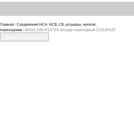
Главная
/
Соединения НСН, НСВ, СВ, штуцеры, нипели,
переходники
/ М20х1,5(В)-R1/2″(Н) Штуцер переходный 12Х18Н10Т
Заказать в один клик