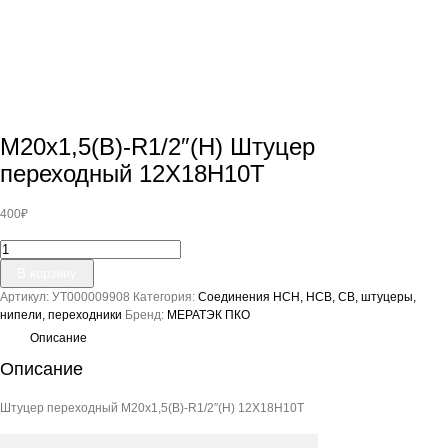
М20х1,5(В)-R1/2″(Н) Штуцер
переходный 12Х18Н10Т
400
₽
Количество
товара
В корзину
М20х1,5(В)-
Артикул:
УТ000009908
Категория:
Соединения НСН, НСВ, СВ, штуцеры,
R1/2"
нипели, переходники
Бренд:
МЕРАТЭК ПКО
(Н)
Штуцер
Описание
переходный
Описание
12Х18Н10Т
Штуцер переходный М20х1,5(В)-R1/2″(Н) 12Х18Н10Т