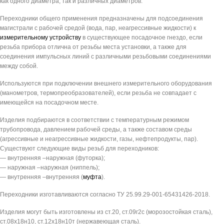
как одного диаметра, так и различных диаметров.
Переходники общего применения предназначены для подсоединения
магистрали с рабочей средой (вода, пар, неагрессивные жидкости) к
измерительному устройству
в существующее посадочное гнездо, если
резьба прибора отлична от резьбы места установки, а также для
соединения импульсных линий с различными резьбовыми соединениями
между собой.
Используются при подключении внешнего измерительного оборудования
(манометров, термопреобразователей), если резьба не совпадает с
имеющейся на посадочном месте.
Изделия подбираются в соответствии с температурным режимом
трубопровода, давлением рабочей среды, а также составом среды
(агрессивные и неагрессивные жидкости, газы, нефтепродукты, пар).
Существуют следующие виды резьб для переходников:
— внутренняя –наружная (футорка);
— наружная –наружная (ниппель);
— внутренняя –внутренняя (
муфта
).
Переходники изготавливаются согласно ТУ 25.99.29-001-65431426-2018.
Изделия могут быть изготовлены из ст.20, ст.09г2с (морозостойкая сталь),
ст.08х18н10, ст.12х18н10т (нержавеющая сталь).