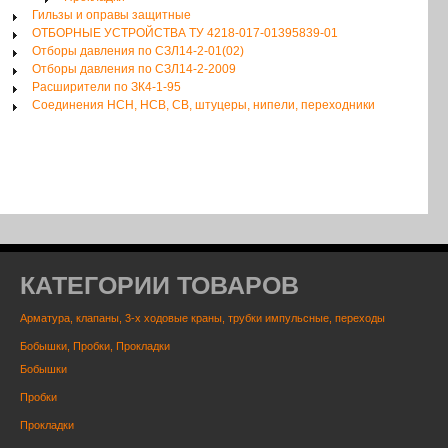
Гильзы и оправы защитные
ОТБОРНЫЕ УСТРОЙСТВА ТУ 4218-017-01395839-01
Отборы давления по СЗЛ14-2-01(02)
Отборы давления по СЗЛ14-2-2009
Расширители по ЗК4-1-95
Соединения НСН, НСВ, СВ, штуцеры, нипели, переходники
КАТЕГОРИИ ТОВАРОВ
Арматура, клапаны, 3-х ходовые краны, трубки импульсные, переходы
Бобышки, Пробки, Прокладки
Бобышки
Пробки
Прокладки