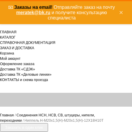
📧
Заказы на email!
Отправляйте заказ на почту
×
meratek@bk.ru
и получите консультацию
специалиста
ГЛАВНАЯ
КАТАЛОГ
СПРАВОЧНАЯ ДОКУМЕНТАЦИЯ
ЗАКАЗ И ДОСТАВКА
Корзина
Мой аккаунт
Оформление заказа
Доставка ТК «СДЭК»
Доставка ТК «Деловые линии»
КОНТАКТЫ и схема проезда
Главная
/
Соединения НСН, НСВ, СВ, штуцеры, нипели,
переходники
/ Ниппель Н-М20х1,5(Н)-М20х1,5(Н)-12Х18Н10Т
Заказать в один клик