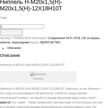
Ниппель Н-М20х1,5(Н)-
М20х1,5(Н)-12Х18Н10Т
756
₽
Количество
товара
В корзину
Ниппель
Артикул:
УТ000015816
Категория:
Соединения НСН, НСВ, СВ, штуцеры,
Н-
нипели, переходники
Бренд:
МЕРАТЭК ПКО
М20х1,5(Н)-
М20х1,5(Н)-12Х18Н10Т
Описание
Описание
Ниппель Н-М20х1,5(Н)-М20х1,5(Н)-12Х18Н10Т
Ниппель
Ниппель Н-М20х1,5(Н)-М20х1,5(Н)-12Х18Н10Т. Ниппель, он же бочонок —
это одна из разновидностей фитингов. Собой он представляет
технический элемент, который по своему внешнему виду очень схож с
муфтой
. Его также . Также применяют при монтаже отопительных систем
и в случаях транспортировки разнообразных неагрессивных сред. По