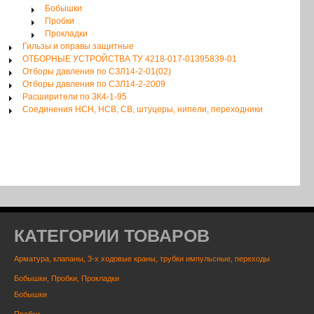
Бобышки
Пробки
Прокладки
Гильзы и оправы защитные
ОТБОРНЫЕ УСТРОЙСТВА ТУ 4218-017-01395839-01
Отборы давления по СЗЛ14-2-01(02)
Отборы давления по СЗЛ14-2-2009
Расширители по ЗК4-1-95
Соединения НСН, НСВ, СВ, штуцеры, нипели, переходники
КАТЕГОРИИ ТОВАРОВ
Арматура, клапаны, 3-х ходовые краны, трубки импульсные, переходы
Бобышки, Пробки, Прокладки
Бобышки