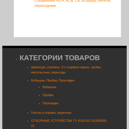
Соединения НСН, НСВ, СВ, штуцеры, нипели,
переходники
КАТЕГОРИИ ТОВАРОВ
Арматура, клапаны, 3-х ходовые краны, трубки
импульсные, переходы
Бобышки, Пробки, Прокладки
Бобышки
Пробки
Прокладки
Гильзы и оправы защитные
ОТБОРНЫЕ УСТРОЙСТВА ТУ 4218-017-01395839-
01