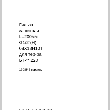
Гильза
защитная
L=200мм
G1/2″(Н)
08Х18Н10Т
для тер-ра
БТ-**.220
1308
₽
В корзину