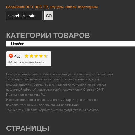
Соединения НСН, НСВ, СВ, штуцеры, нипели, переходники
КАТЕГОРИИ ТОВАРОВ
Вся представленная на сайте информация, касающаяся технических
характеристик, наличия на складе, стоимости товаров, носит
информационный характер и ни при каких условиях не является
публичной офертой, определяемой положениями Статьи 437(2)
Гражданского кодекса РФ.
Изображения носят ознакомительный характер и являются
приблизительными, изделие может отличаться.
Точные технические характеристики будут указаны в счете.
СТРАНИЦЫ