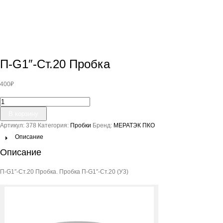
П-G1″-Ст.20 Пробка
400
₽
Количество
товара
В корзину
П-
Артикул:
378
Категория:
Пробки
Бренд:
МЕРАТЭК ПКО
G1"-
Ст.20
Описание
Пробка
Описание
П-G1″-Ст.20 Пробка. Пробка П-G1″-Ст.20 (У3)