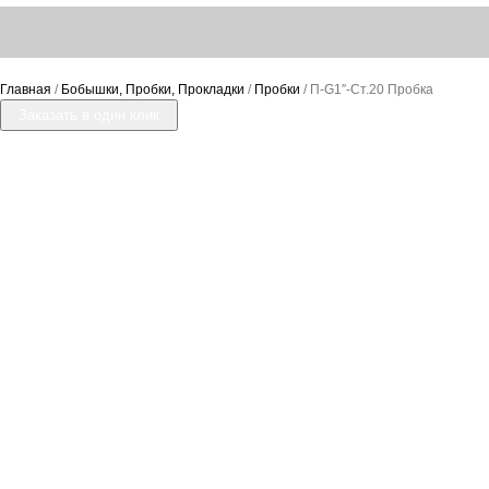
Главная
/
Бобышки, Пробки, Прокладки
/
Пробки
/ П-G1″-Ст.20 Пробка
Заказать в один клик