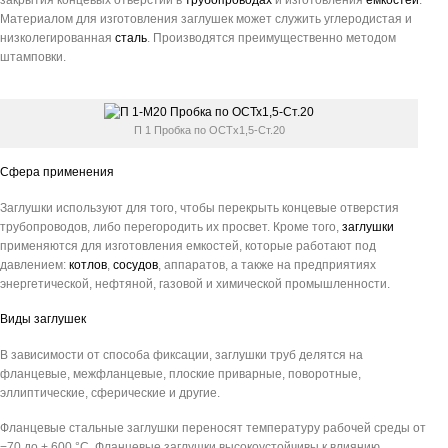
закрытия концевых отверстий в
трубопроводах
и изготовления
ёмкостей
.
Материалом для изготовления заглушек может служить углеродистая и
низколегированная
сталь
. Производятся преимущественно методом
штамповки.
П 1 Пробка по ОСТх1,5-Ст.20
Сфера применения
Заглушки используют для того, чтобы перекрыть концевые отверстия
трубопроводов, либо перегородить их просвет. Кроме того,
заглушки
применяются для изготовления емкостей, которые работают под
давлением:
котлов
,
сосудов
, аппаратов, а также на предприятиях
энергетической, нефтяной, газовой и химической промышленности.
Виды заглушек
В зависимости от способа фиксации, заглушки труб делятся на
фланцевые, межфланцевые, плоские приварные, поворотные,
эллиптические, сферические и другие.
Фланцевые стальные заглушки переносят температуру рабочей среды от
−70 до + 600 °C. Фланцевые заглушки высокоустойчивы к влиянию