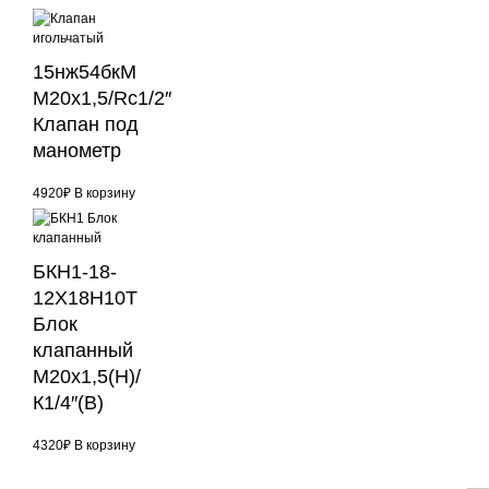
15нж54бкМ
М20х1,5/Rс1/2″
Клапан под
манометр
4920
₽
В корзину
БКН1-18-
12Х18Н10Т
Блок
клапанный
М20х1,5(Н)/
К1/4″(В)
4320
₽
В корзину