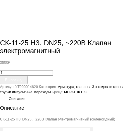
СК-11-25 НЗ, DN25, ~220В Клапан
электромагнитный
3800
₽
Количество
товара
В корзину
СК-11-
Артикул:
УТ000014620
Категория:
Арматура, клапаны, 3-х ходовые краны,
25
трубки импульсные, переходы
Бренд:
МЕРАТЭК ПКО
НЗ,
DN25,
Описание
~220В
Описание
Клапан
электромагнитный
СК-11-25 НЗ, DN25, ~220В Клапан электромагнитный (соленоидный)