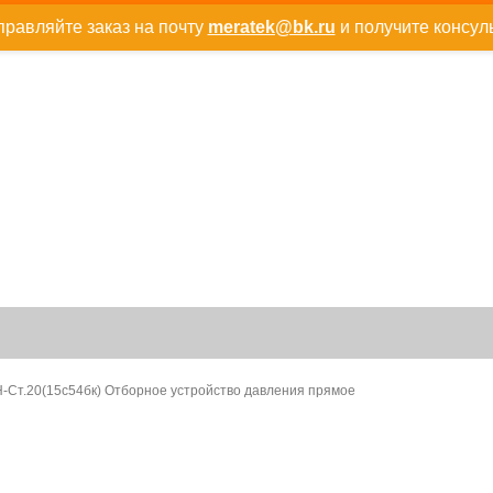
равляйте заказ на почту
meratek@bk.ru
и получите консул
-Ст.20(15с54бк) Отборное устройство давления прямое