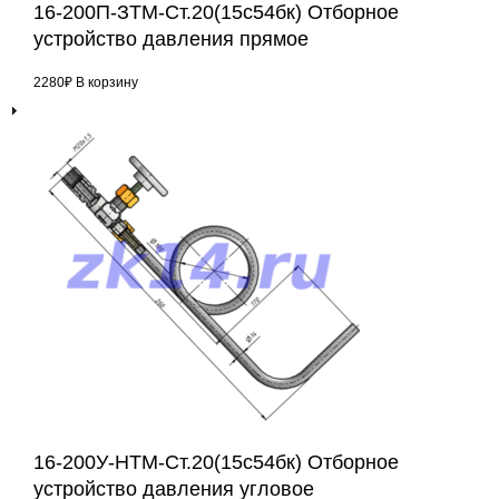
16-200П-ЗТМ-Ст.20(15с54бк) Отборное
устройство давления прямое
2280
₽
В корзину
16-200У-НТМ-Ст.20(15с54бк) Отборное
устройство давления угловое