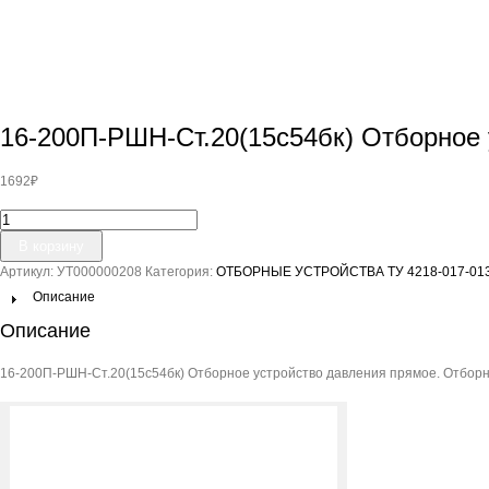
16-200П-РШН-Ст.20(15с54бк) Отборное 
1692
₽
Количество
товара
В корзину
16-
Артикул:
УТ000000208
Категория:
ОТБОРНЫЕ УСТРОЙСТВА ТУ 4218-017-013
200П-
РШН-
Описание
Ст.20(15с54бк)
Описание
Отборное
устройство
16-200П-РШН-Ст.20(15с54бк) Отборное устройство давления прямое. Отборн
давления
прямое