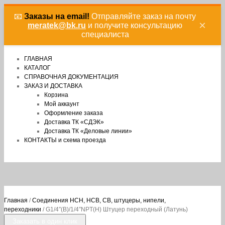
📧
Заказы на email!
Отправляйте заказ на почту
×
meratek@bk.ru
и получите консультацию
специалиста
ГЛАВНАЯ
КАТАЛОГ
СПРАВОЧНАЯ ДОКУМЕНТАЦИЯ
ЗАКАЗ И ДОСТАВКА
Корзина
Мой аккаунт
Оформление заказа
Доставка ТК «СДЭК»
Доставка ТК «Деловые линии»
КОНТАКТЫ и схема проезда
Главная
/
Соединения НСН, НСВ, СВ, штуцеры, нипели,
переходники
/ G1/4″(В)/1/4″NPT(Н) Штуцер переходный (Латунь)
Заказать в один клик