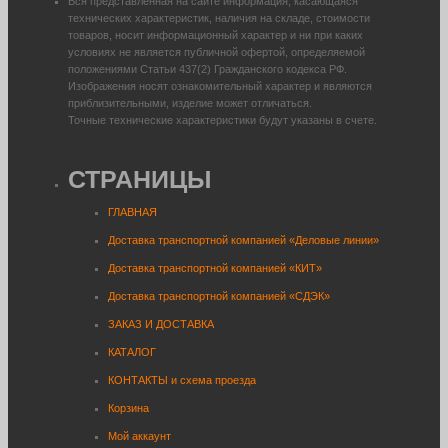
Вся представленная на сайте информация, касающаяся
технических характеристик, наличия на складе, стоимости
товаров, носит информационный характер и ни при каких
условиях не является публичной офертой, определяемой
положениями Статьи 437(2) Гражданского кодекса РФ.
Изображения носят ознакомительный характер и являются
приблизительными, изделие может отличаться.
Точные технические характеристики будут указаны в счете.
СТРАНИЦЫ
ГЛАВНАЯ
Доставка транспортной компанией «Деловые линии»
Доставка транспортной компанией «КИТ»
Доставка транспортной компанией «СДЭК»
ЗАКАЗ И ДОСТАВКА
КАТАЛОГ
КОНТАКТЫ и схема проезда
Корзина
Мой аккаунт