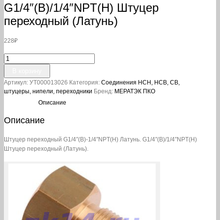
G1/4″(В)/1/4″NPT(Н) Штуцер
переходный (Латунь)
228
₽
Количество
товара
В корзину
G1/4"
Артикул:
УТ000013026
Категория:
Соединения НСН, НСВ, СВ,
(В)/1/4"NPT(Н)
штуцеры, нипели, переходники
Бренд:
МЕРАТЭК ПКО
Штуцер
переходный
Описание
(Латунь)
Описание
Штуцер переходный G1/4″(В)-1/4″NPT(Н) Латунь. G1/4″(В)/1/4″NPT(Н)
Штуцер переходный (Латунь).