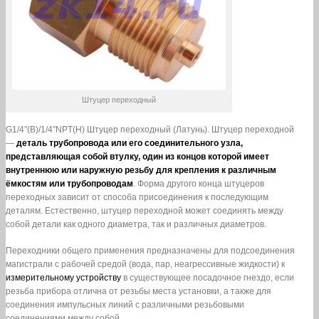
Штуцер переходный
G1/4″(В)/1/4″NPT(Н) Штуцер переходный (Латунь). Штуцер переходной
—
деталь трубопровода или его соединительного узла,
представляющая собой втулку, один из концов которой имеет
внутреннюю или наружную резьбу для крепления к различным
ёмкостям или трубопроводам
. Форма другого конца штуцеров
переходных зависит от способа присоединения к последующим
деталям. Естественно, штуцер переходной может соединять между
собой детали как одного диаметра, так и различных диаметров.
Переходники общего применения предназначены для подсоединения
магистрали с рабочей средой (вода, пар, неагрессивные жидкости) к
измерительному устройству
в существующее посадочное гнездо, если
резьба прибора отлична от резьбы места установки, а также для
соединения импульсных линий с различными резьбовыми
соединениями между собой.