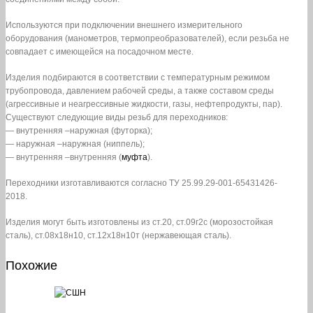
Используются при подключении внешнего измерительного
оборудования (манометров, термопреобразователей), если резьба не
совпадает с имеющейся на посадочном месте.
Изделия подбираются в соответствии с температурным режимом
трубопровода, давлением рабочей среды, а также составом среды
(агрессивные и неагрессивные жидкости, газы, нефтепродукты, пар).
Существуют следующие виды резьб для переходников:
— внутренняя –наружная (футорка);
— наружная –наружная (ниппель);
— внутренняя –внутренняя (
муфта
).
Переходники изготавливаются согласно ТУ 25.99.29-001-65431426-
2018.
Изделия могут быть изготовлены из ст.20, ст.09г2с (морозостойкая
сталь), ст.08х18н10, ст.12х18н10т (нержавеющая сталь).
Похожие