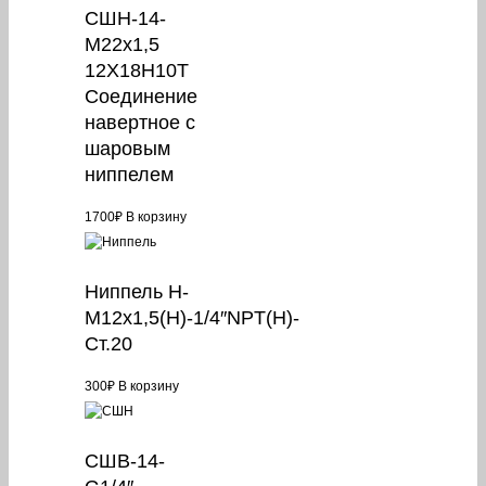
СШН-14-
М22х1,5
12Х18Н10Т
Соединение
навертное с
шаровым
ниппелем
1700
₽
В корзину
Ниппель Н-
М12х1,5(Н)-1/4″NPT(Н)-
Ст.20
300
₽
В корзину
СШВ-14-